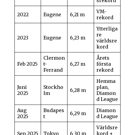
srekord
VM-
2022
Eugene
6,21 m
rekord
Ytterliga
re
2023
Eugene
6,23 m
världsre
kord
Clermon
Årets
Feb 2025
t-
6,27 m
första
Ferrand
rekord
Hemma
Juni
Stockho
plan,
6,28 m
2025
lm
Diamon
d League
Aug
Budapes
Diamon
6,29 m
2025
t
d League
Världsre
Sep 2025
Tokyo
6,30 m
kord +