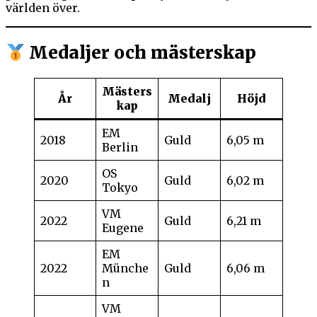
världen över.
Medaljer och mästerskap
Mästers
År
Medalj
Höjd
kap
EM
2018
Guld
6,05 m
Berlin
OS
2020
Guld
6,02 m
Tokyo
VM
2022
Guld
6,21 m
Eugene
EM
2022
Münche
Guld
6,06 m
n
VM