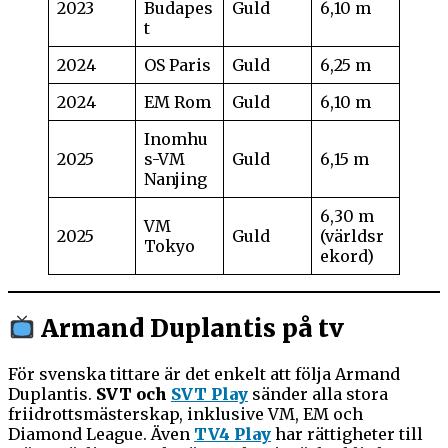
2023
Budapes
Guld
6,10 m
t
2024
OS Paris
Guld
6,25 m
2024
EM Rom
Guld
6,10 m
Inomhu
2025
s-VM
Guld
6,15 m
Nanjing
6,30 m
VM
2025
Guld
(världsr
Tokyo
ekord)
Armand Duplantis på tv
För svenska tittare är det enkelt att följa Armand
Duplantis.
SVT och
SVT Play
sänder alla stora
friidrottsmästerskap, inklusive VM, EM och
Diamond League. Även
TV4 Play
har rättigheter till