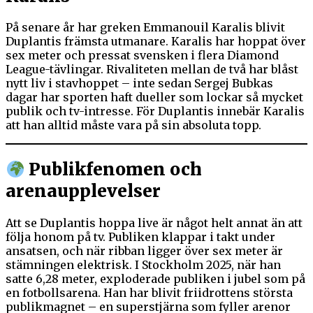
På senare år har greken Emmanouil Karalis blivit
Duplantis främsta utmanare. Karalis har hoppat över
sex meter och pressat svensken i flera Diamond
League-tävlingar. Rivaliteten mellan de två har blåst
nytt liv i stavhoppet – inte sedan Sergej Bubkas
dagar har sporten haft dueller som lockar så mycket
publik och tv-intresse. För Duplantis innebär Karalis
att han alltid måste vara på sin absoluta topp.
Publikfenomen och
arenaupplevelser
Att se Duplantis hoppa live är något helt annat än att
följa honom på tv. Publiken klappar i takt under
ansatsen, och när ribban ligger över sex meter är
stämningen elektrisk. I Stockholm 2025, när han
satte 6,28 meter, exploderade publiken i jubel som på
en fotbollsarena. Han har blivit friidrottens största
publikmagnet – en superstjärna som fyller arenor