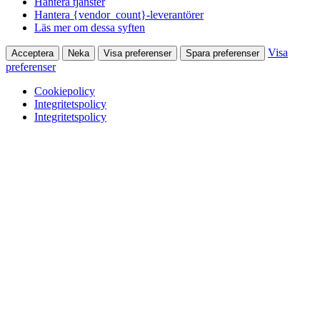
Hantera tjänster
Hantera {vendor_count}-leverantörer
Läs mer om dessa syften
Visa
Acceptera
Neka
Visa preferenser
Spara preferenser
preferenser
Cookiepolicy
Integritetspolicy
Integritetspolicy