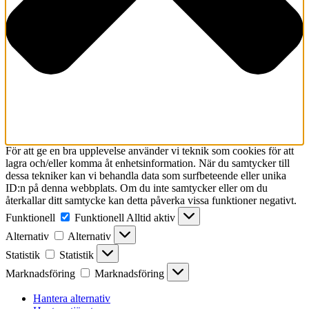
För att ge en bra upplevelse använder vi teknik som cookies för att
lagra och/eller komma åt enhetsinformation. När du samtycker till
dessa tekniker kan vi behandla data som surfbeteende eller unika
ID:n på denna webbplats. Om du inte samtycker eller om du
återkallar ditt samtycke kan detta påverka vissa funktioner negativt.
Funktionell
Funktionell
Alltid aktiv
Alternativ
Alternativ
Statistik
Statistik
Marknadsföring
Marknadsföring
Hantera alternativ