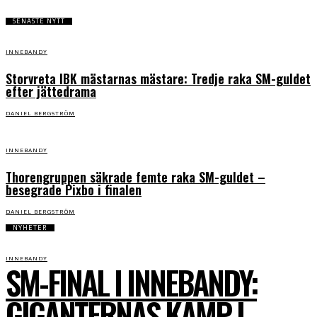
SENASTE NYTT
INNEBANDY
Storvreta IBK mästarnas mästare: Tredje raka SM-guldet
efter jättedrama
DANIEL BERGSTRÖM
INNEBANDY
Thorengruppen säkrade femte raka SM-guldet –
besegrade Pixbo i finalen
DANIEL BERGSTRÖM
NYHETER
INNEBANDY
SM-FINAL I INNEBANDY:
GIGANTERNAS KAMP I