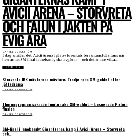
AVICII ARENA – STORVRETA
OCH FALUN I JAKTEN PÅ
EVIG ÄRA
DANIEL BERGSTRÖM
I dag smäller det. Avicii Arena fylls av tusentals förväntansfulla fans när
herrarnas SM-final i innebandy ska avgöras – och det är inte vilka...
NYHETER
Storvreta IBK mästarnas mästare: Tredje raka SM-guldet efter
jättedrama
DANIEL BERGSTRÖM
Thorengruppen säkrade femte raka SM-guldet – besegrade Pixbo i
finalen
DANIEL BERGSTRÖM
SM-final i innebandy: Giganternas kamp i Avicii Arena – Storvreta
och...