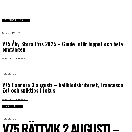
SENASTE NYTT
SPORT PÅ TV
V75 Åby Stora Pris 2025 – Guide inför loppet och hela
omgången
SIMON LINDGREN
POOLSPEL
V75 Dannero 3 augusti – kallblodskriteriet, Francesco
Zet och spiktips i fokus
SIMON LINDGREN
NYHETER
POOLSPEL
V75 RÄTTVIK 2 AUGUSTI –