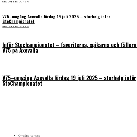
SIMON LINDGREN
V75–omgång Axevalla lördag 19 juli 2025 – storhelg inför
StoChampionatet
SIMON LINDGREN
Inför Stochampionatet – favoriterna, spikarna och fällorn
V75 på Axevalla
V75–omgång Axevalla lördag 19 juli 2025 – storhelg inför
StoChampionatet
På sportens.se publicerar vi nyheter, guider, speltips och införartiklar till allt som har
med sport att göra. Vi publicerar självklart artiklar som kan betraktas som nyheter, men
vi vill alltid också ha med ett visst mått av åsikter i det som publiceras. Sajten görs av
sportälskare som ständigt håller sig uppdaterade kring det absolut senaste som händer
i sportvärlden. Artiklarna skapas utifrån deras kunskaper som hämtas runtom internet
och den verkliga världen. Vi kan ha fel, men våra åsikter är alltid relevanta. Fotboll,
ishockey, tennis, friidrott, basket, amerikansk fotboll, längdskidor, skidskytte, golf,
cykel, motorsport, pingis och trav är sporter som vi särskilt gillar att skriva nyheter om.
OM OSS
Om Sportens.se