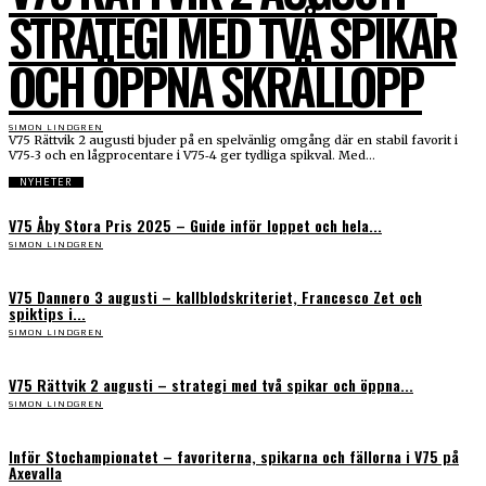
STRATEGI MED TVÅ SPIKAR
OCH ÖPPNA SKRÄLLOPP
SIMON LINDGREN
V75 Rättvik 2 augusti bjuder på en spelvänlig omgång där en stabil favorit i
V75‑3 och en lågprocentare i V75‑4 ger tydliga spikval. Med...
NYHETER
V75 Åby Stora Pris 2025 – Guide inför loppet och hela...
SIMON LINDGREN
V75 Dannero 3 augusti – kallblodskriteriet, Francesco Zet och
spiktips i...
SIMON LINDGREN
V75 Rättvik 2 augusti – strategi med två spikar och öppna...
SIMON LINDGREN
Inför Stochampionatet – favoriterna, spikarna och fällorna i V75 på
Axevalla