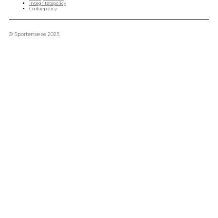
Integritetspolicy
Cookiepolicy
© Sportense.se 2025