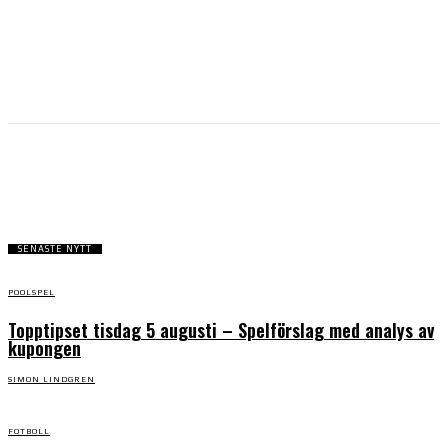
TOPPTIPSET
SENASTE NYTT
POOLSPEL
Topptipset tisdag 5 augusti – Spelförslag med analys av
kupongen
SIMON LINDGREN
FOTBOLL