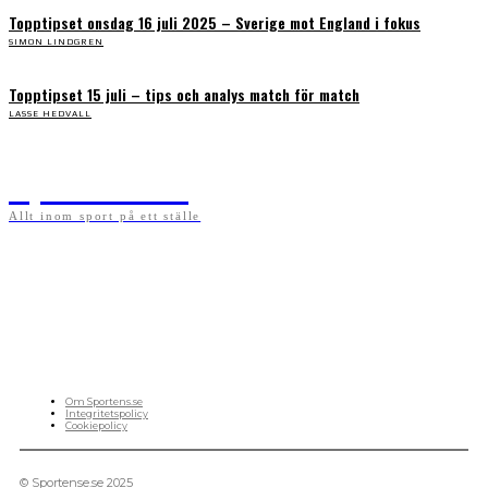
Topptipset onsdag 16 juli 2025 – Sverige mot England i fokus
SIMON LINDGREN
Topptipset 15 juli – tips och analys match för match
LASSE HEDVALL
Sportens.se
Allt inom sport på ett ställe
På sportens.se publicerar vi nyheter, guider, speltips och införartiklar till allt som har
med sport att göra. Vi publicerar självklart artiklar som kan betraktas som nyheter, men
vi vill alltid också ha med ett visst mått av åsikter i det som publiceras. Sajten görs av
sportälskare som ständigt håller sig uppdaterade kring det absolut senaste som händer
i sportvärlden. Artiklarna skapas utifrån deras kunskaper som hämtas runtom internet
och den verkliga världen. Vi kan ha fel, men våra åsikter är alltid relevanta. Fotboll,
ishockey, tennis, friidrott, basket, amerikansk fotboll, längdskidor, skidskytte, golf,
cykel, motorsport, pingis och trav är sporter som vi särskilt gillar att skriva nyheter om.
OM OSS
Om Sportens.se
Integritetspolicy
Cookiepolicy
© Sportense.se 2025