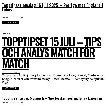
Topptipset onsdag 16 juli 2025 – Sverige mot England i
fokus
SIMON LINDGREN
NYHETER
FOTBOLL
TOPPTIPSET 15 JULI – TIPS
OCH ANALYS MATCH FÖR
MATCH
LASSE HEDVALL
Topptipset 15 juli bjuder på en mix av Champions League-kval, Conference
League-returer och svenska inslag – med Malmö FF som tydlig höjdpunkt.
Vi går...
NYHETER
Topptipset tisdag 5 augusti – Spelförslag med analys av kupongen
SIMON LINDGREN