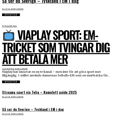
Så ser du Sverige – Tyskland i EM i dag
ALICIA KARLSSON
NYHETER
STREAMING
VIAPLAY SPORT: EM-
TRICKET SOM TVINGAR DIG
ATT BETALA MER
JOHANNA KARLSSON
Viaplay har lanserat en ny tv-kanal – men inte för att göra sport mer
tillgänglig. I stället används damernas fotbolls-EM som en murbräcka för...
NYHETER
Streama sport via Telia – Komplett guide 2025
ALICIA KARLSSON
Så ser du Sverige – Tyskland i EM i dag
ALICIA KARLSSON