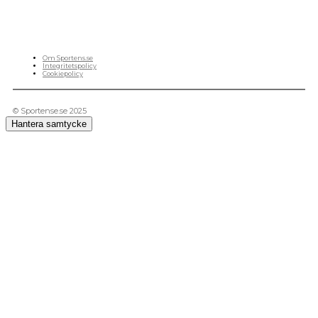
och den verkliga världen. Vi kan ha fel, men våra åsikter är alltid relevanta. Fotboll,
ishockey, tennis, friidrott, basket, amerikansk fotboll, längdskidor, skidskytte, golf,
cykel, motorsport, pingis och trav är sporter som vi särskilt gillar att skriva nyheter om.
OM OSS
Om Sportens.se
Integritetspolicy
Cookiepolicy
© Sportense.se 2025
Hantera samtycke