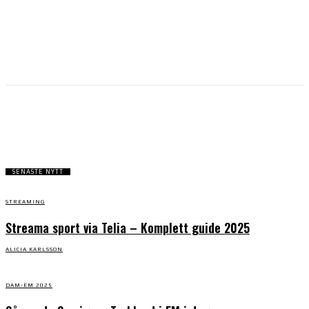
STREAMING
SENASTE NYTT
STREAMING
Streama sport via Telia – Komplett guide 2025
ALICIA KARLSSON
DAM-EM 2025