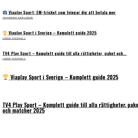
Viaplay Sport: EM-tricket som tvingar dig att betala mer
JOHANNA KARLSSON
Viaplay Sport i Sverige – Komplett guide 2025
LASSE HEDVALL
TV4 Play Sport – Komplett guide till alla rättigheter, paket och...
LASSE HEDVALL
Viaplay Sport i Sverige – Komplett guide 2025
TV4 Play Sport – Komplett guide till alla rättigheter, pak
och matcher 2025
På sportens.se publicerar vi nyheter, guider, speltips och införartiklar till allt som har
med sport att göra. Vi publicerar självklart artiklar som kan betraktas som nyheter, men
vi vill alltid också ha med ett visst mått av åsikter i det som publiceras. Sajten görs av
sportälskare som ständigt håller sig uppdaterade kring det absolut senaste som händer
i sportvärlden. Artiklarna skapas utifrån deras kunskaper som hämtas runtom internet