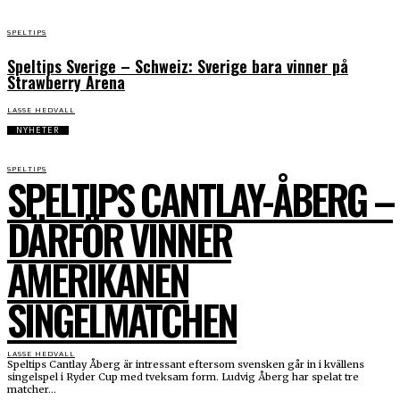
SPELTIPS
Speltips Sverige – Schweiz: Sverige bara vinner på
Strawberry Arena
LASSE HEDVALL
NYHETER
SPELTIPS
SPELTIPS CANTLAY-ÅBERG –
DÄRFÖR VINNER
AMERIKANEN
SINGELMATCHEN
LASSE HEDVALL
Speltips Cantlay Åberg är intressant eftersom svensken går in i kvällens
singelspel i Ryder Cup med tveksam form. Ludvig Åberg har spelat tre
matcher...