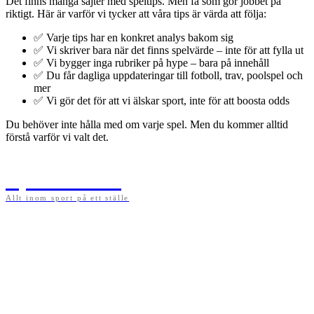
Det finns många sajter med speltips. Men få som gör jobbet på
riktigt. Här är varför vi tycker att våra tips är värda att följa:
✅ Varje tips har en konkret analys bakom sig
✅ Vi skriver bara när det finns spelvärde – inte för att fylla ut
✅ Vi bygger inga rubriker på hype – bara på innehåll
✅ Du får dagliga uppdateringar till fotboll, trav, poolspel och
mer
✅ Vi gör det för att vi älskar sport, inte för att boosta odds
Du behöver inte hålla med om varje spel. Men du kommer alltid
förstå varför vi valt det.
Sportens.se
Allt inom sport på ett ställe
På sportens.se publicerar vi nyheter, guider, speltips och införartiklar till allt som har
med sport att göra. Vi publicerar självklart artiklar som kan betraktas som nyheter, men
vi vill alltid också ha med ett visst mått av åsikter i det som publiceras. Sajten görs av
sportälskare som ständigt håller sig uppdaterade kring det absolut senaste som händer
i sportvärlden. Artiklarna skapas utifrån deras kunskaper som hämtas runtom internet
och den verkliga världen. Vi kan ha fel, men våra åsikter är alltid relevanta. Fotboll,
ishockey, tennis, friidrott, basket, amerikansk fotboll, längdskidor, skidskytte, golf,
cykel, motorsport, pingis och trav är sporter som vi särskilt gillar att skriva nyheter om.
OM OSS