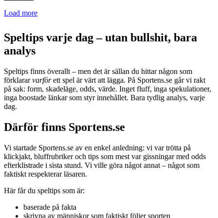
Load more
Speltips varje dag – utan bullshit, bara
analys
Speltips finns överallt – men det är sällan du hittar någon som
förklarar
varför
ett spel är värt att lägga. På Sportens.se går vi rakt
på sak: form, skadeläge, odds, värde. Inget fluff, inga spekulationer,
inga boostade länkar som styr innehållet. Bara tydlig analys, varje
dag.
Därför finns Sportens.se
Vi startade Sportens.se av en enkel anledning: vi var trötta på
klickjakt, bluffrubriker och tips som mest var gissningar med odds
efterklistrade i sista stund. Vi ville göra något annat – något som
faktiskt respekterar läsaren.
Här får du speltips som är:
baserade på fakta
skrivna av människor som faktiskt följer sporten