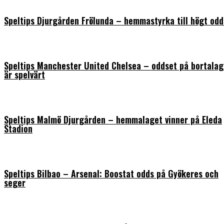
Speltips Djurgården Frölunda – hemmastyrka till högt odd
Speltips Manchester United Chelsea – oddset på bortalag
är spelvärt
Speltips Malmö Djurgården – hemmalaget vinner på Eleda
Stadion
Speltips Bilbao – Arsenal: Boostat odds på Gyökeres och
seger