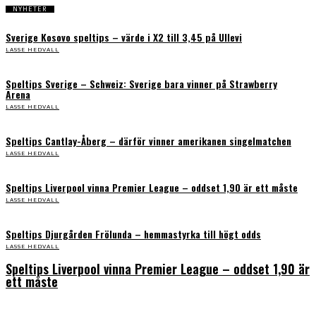
NYHETER
Sverige Kosovo speltips – värde i X2 till 3,45 på Ullevi
LASSE HEDVALL
Speltips Sverige – Schweiz: Sverige bara vinner på Strawberry
Arena
LASSE HEDVALL
Speltips Cantlay-Åberg – därför vinner amerikanen singelmatchen
LASSE HEDVALL
Speltips Liverpool vinna Premier League – oddset 1,90 är ett måste
LASSE HEDVALL
Speltips Djurgården Frölunda – hemmastyrka till högt odds
LASSE HEDVALL
Speltips Liverpool vinna Premier League – oddset 1,90 är
ett måste