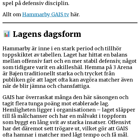
spel på defensiv disciplin.
Allt om
Hammarby GAIS tv
här.
Lagens dagsform
Hammarby är inne i en stark period och tillhör
toppskiktet av tabellen. Laget har hittat en balans
mellan offensiv fart och en mer stabil defensiv, något
som tidigare varit en akilleshäl. Hemma på 3 Arena
är Bajen traditionellt starka och trycket från
publiken gör att laget ofta kan avgöra matcher även
när de blir jämna och chansfattiga.
GAIS har överraskat många den här säsongen och
tagit flera tunga poäng mot etablerade lag.
Hemligheten ligger i organisationen – laget släpper
till få målchanser och har en målvakt i toppform
som byggt en lång svit av starka insatser. Offensivt
har det däremot sett trögare ut, vilket gör att GAIS
ofta hamnar i matcher med lågt tempo och få mål.