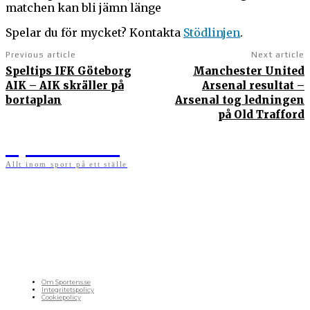
matchen kan bli jämn länge
Spelar du för mycket? Kontakta
Stödlinjen
.
Previous article
Next article
Speltips IFK Göteborg
Manchester United
AIK – AIK skräller på
Arsenal resultat –
bortaplan
Arsenal tog ledningen
på Old Trafford
Sportens.se
Allt inom sport på ett ställe
På sportens.se publicerar vi nyheter, guider, speltips och införartiklar till allt som har
med sport att göra. Vi publicerar självklart artiklar som kan betraktas som nyheter, men
vi vill alltid också ha med ett visst mått av åsikter i det som publiceras. Sajten görs av
sportälskare som ständigt håller sig uppdaterade kring det absolut senaste som händer
i sportvärlden. Artiklarna skapas utifrån deras kunskaper som hämtas runtom internet
och den verkliga världen. Vi kan ha fel, men våra åsikter är alltid relevanta. Fotboll,
ishockey, tennis, friidrott, basket, amerikansk fotboll, längdskidor, skidskytte, golf,
cykel, motorsport, pingis och trav är sporter som vi särskilt gillar att skriva nyheter om.
OM OSS
Om Sportens.se
Integritetspolicy
Cookiepolicy