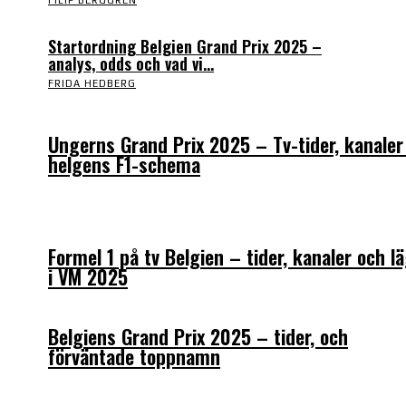
FILIP BERGGREN
Startordning Belgien Grand Prix 2025 –
analys, odds och vad vi...
FRIDA HEDBERG
Ungerns Grand Prix 2025 – Tv-tider, kanaler
helgens F1-schema
Formel 1 på tv Belgien – tider, kanaler och l
i VM 2025
Belgiens Grand Prix 2025 – tider, och
förväntade toppnamn
guider, speltips och införartiklar till allt som har med sport a