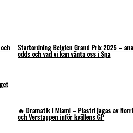
 och
Startordning Belgien Grand Prix 2025 – ana
odds och vad vi kan vänta oss i Spa
äget
På sportens.se
publicerar vi nyheter,
🔥 Dramatik i Miami – Piastri jagas av Norr
och Verstappen inför kvällens GP
tt göra. Vi publicerar självklart