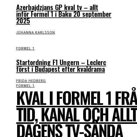
Azerbajdzjans GP kval tv – allt
inför Formel 1 i Baku 20 september
2025
JOHANNA KARLSSON
FORMEL 1
Startordning F1 Ungern – Leclerc
först i Budapest efter kvaldrama
FRIDA HEDBERG
FORMEL 1
KVAL I FORMEL 1 FR
TID, KANAL OCH ALL
DAGENS TV-SÄNDA