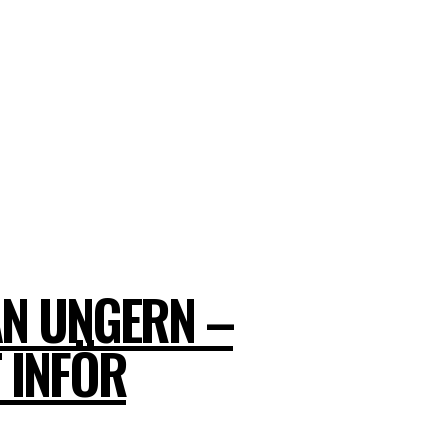
ÅN UNGERN –
T INFÖR