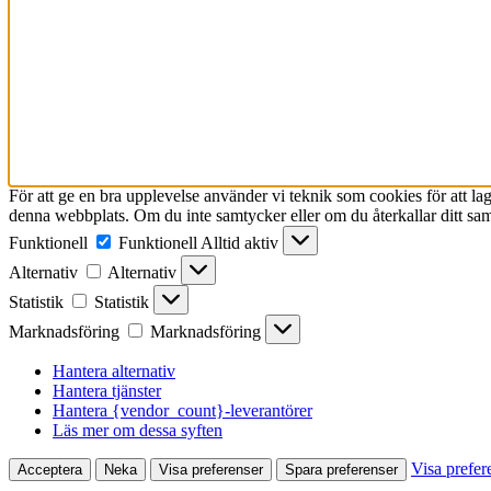
För att ge en bra upplevelse använder vi teknik som cookies för att l
denna webbplats. Om du inte samtycker eller om du återkallar ditt sam
Funktionell
Funktionell
Alltid aktiv
Alternativ
Alternativ
Statistik
Statistik
Marknadsföring
Marknadsföring
Hantera alternativ
Hantera tjänster
Hantera {vendor_count}-leverantörer
Läs mer om dessa syften
Visa prefer
Acceptera
Neka
Visa preferenser
Spara preferenser