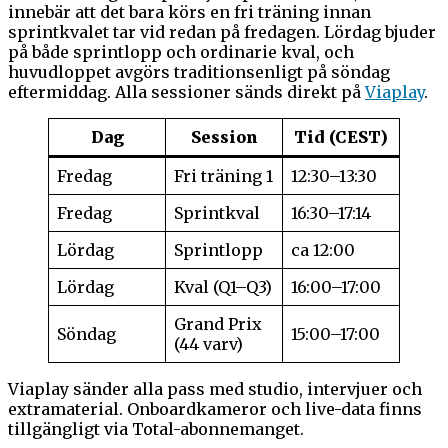
innebär att det bara körs en fri träning innan
sprintkvalet tar vid redan på fredagen. Lördag bjuder
på både sprintlopp och ordinarie kval, och
huvudloppet avgörs traditionsenligt på söndag
eftermiddag. Alla sessioner sänds direkt på
Viaplay
.
Dag
Session
Tid (CEST)
Fredag
Fri träning 1
12:30–13:30
Fredag
Sprintkval
16:30–17:14
Lördag
Sprintlopp
ca 12:00
Lördag
Kval (Q1–Q3)
16:00–17:00
Grand Prix
Söndag
15:00–17:00
(44 varv)
Viaplay sänder alla pass med studio, intervjuer och
extramaterial. Onboardkameror och live-data finns
tillgängligt via Total-abonnemanget.