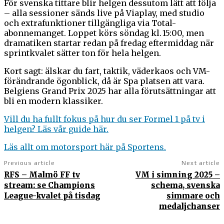
För svenska tittare blir helgen dessutom lätt att följa
– alla sessioner sänds live på Viaplay, med studio
och extrafunktioner tillgängliga via Total-
abonnemanget. Loppet körs söndag kl. 15:00, men
dramatiken startar redan på fredag eftermiddag när
sprintkvalet sätter ton för hela helgen.
Kort sagt: älskar du fart, taktik, väderkaos och VM-
förändrande ögonblick, då är Spa platsen att vara.
Belgiens Grand Prix 2025 har alla förutsättningar att
bli en modern klassiker.
Vill du ha fullt fokus på hur du ser Formel 1 på tv i
helgen? Läs vår guide här.
Läs allt om motorsport här på Sportens.
Previous article
Next article
RFS – Malmö FF tv
VM i simning 2025 –
stream: se Champions
schema, svenska
League-kvalet på tisdag
simmare och
medaljchanser