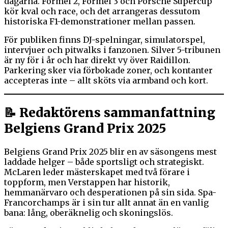
dagarna. Formel 2, Formel 3 och Porsche Supercup
kör kval och race, och det arrangeras dessutom
historiska F1-demonstrationer mellan passen.
För publiken finns DJ-spelningar, simulatorspel,
intervjuer och pitwalks i fanzonen. Silver 5-tribunen
är ny för i år och har direkt vy över Raidillon.
Parkering sker via förbokade zoner, och kontanter
accepteras inte – allt sköts via armband och kort.
📝 Redaktörens sammanfattning
Belgiens Grand Prix 2025
Belgiens Grand Prix 2025 blir en av säsongens mest
laddade helger – både sportsligt och strategiskt.
McLaren leder mästerskapet med två förare i
toppform, men Verstappen har historik,
hemmanärvaro och desperationen på sin sida. Spa-
Francorchamps är i sin tur allt annat än en vanlig
bana: lång, oberäknelig och skoningslös.