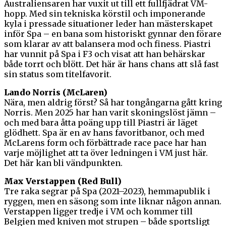
Australiensaren har vuxit ut till ett fullfjädrat VM-
hopp. Med sin tekniska körstil och imponerande
kyla i pressade situationer leder han mästerskapet
inför Spa – en bana som historiskt gynnar den förare
som klarar av att balansera mod och finess. Piastri
har vunnit på Spa i F3 och visat att han behärskar
både torrt och blött. Det här är hans chans att slå fast
sin status som titelfavorit.
Lando Norris (McLaren)
Nära, men aldrig först? Så har tongångarna gått kring
Norris. Men 2025 har han varit skoningslöst jämn –
och med bara åtta poäng upp till Piastri är läget
glödhett. Spa är en av hans favoritbanor, och med
McLarens form och förbättrade race pace har han
varje möjlighet att ta över ledningen i VM just här.
Det här kan bli vändpunkten.
Max Verstappen (Red Bull)
Tre raka segrar på Spa (2021–2023), hemmapublik i
ryggen, men en säsong som inte liknar någon annan.
Verstappen ligger tredje i VM och kommer till
Belgien med kniven mot strupen – både sportsligt