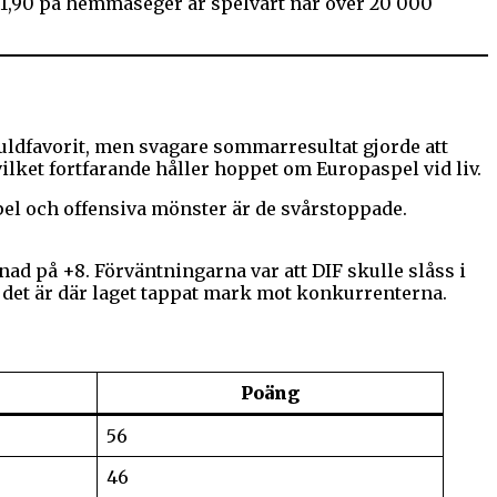
 1,90 på hemmaseger är spelvärt när över 20 000
uldfavorit, men svagare sommarresultat gjorde att
lket fortfarande håller hoppet om Europaspel vid liv.
spel och offensiva mönster är de svårstoppade.
ad på +8. Förväntningarna var att DIF skulle slåss i
h det är där laget tappat mark mot konkurrenterna.
Poäng
56
46