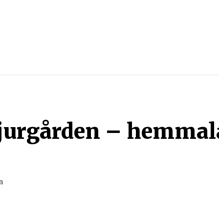
SPORTER
SPORTGUIDER
SPELTIPS
STREAMING
jurgården – hemmala