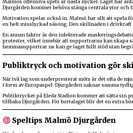
Malmös offensiva spets är nästa nyckel. Laget har anf
Djurgården kommer behöva stänga centrala ytor och ho
Motivation spelar också in. Malmö har allt att spela 
en helt misslyckad säsong. Den skillnaden i drivkraft
En annan faktor är den infekterade maskeringsdebatten
protester, vilket innebär att supportrarna kan skapa 
hemmasupportrar nu kan ge laget fullt stöd utan begr
Publiktryck och motivation gör sk
När två lag som underpresterat möts är det ofta de mj
i form av Europaspel. Djurgården saknar samma tydliga
Publiktrycket på Eleda Stadion kommer att sätta sin p
tillbaka Djurgården. För bortalaget blir det en extra bö
Speltips Malmö Djurgården