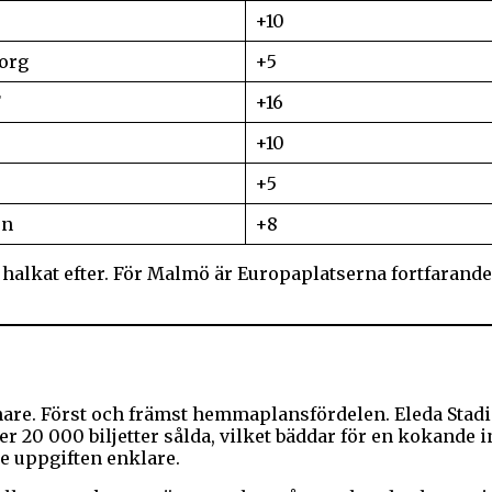
+10
org
+5
F
+16
+10
+5
en
+8
 halkat efter. För Malmö är Europaplatserna fortfaran
re. Först och främst hemmaplansfördelen. Eleda Stadion
ver 20 000 biljetter sålda, vilket bäddar för en kokande
te uppgiften enklare.