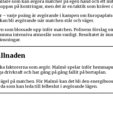
allare som kan avgöra matcher på egen hand och ett mitt
ppas på kontringar, men det är en taktik som kräver di
för – varje poäng är avgörande i kampen om Europaplats
 kan bli avgörande när matchen står och väger.
 som blossade upp inför matchen. Polisens förslag om h
samma intensiva atmosfär som vanligt. Resultatet är än
änsningar.
illnaden
uka faktorerna som avgör. Malmö spelar inför hemmapub
 drivkraft och har gång på gång fallit på bortaplan.
rägel på matchen. För Malmö kan det bli den energiboos
rda som kan leda till felbeslut i avgörande lägen.