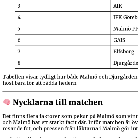
3
AIK
4
IFK Göteb
5
Malmö F
6
GAIS
7
Elfsborg
8
Djurgård
Tabellen visar tydligt hur både Malmö och Djurgården
höst bara för att rädda hedern.
Nycklarna till matchen
Det finns flera faktorer som pekar på Malmö som vinna
och Malmö har ett starkt facit där. Inför matchen är ö
resande fot, och pressen från läktarna i Malmö gör in