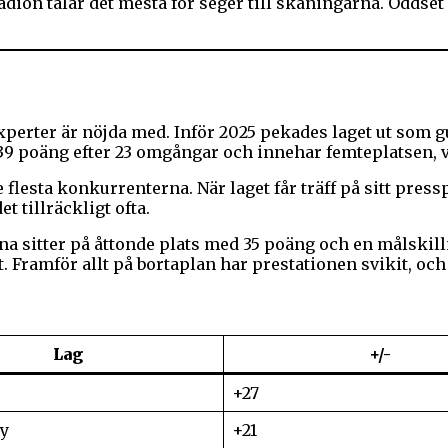
ion talar det mesta för seger till skåningarna. Oddset
perter är nöjda med. Inför 2025 pekades laget ut som g
9 poäng efter 23 omgångar och innehar femteplatsen, vi
flesta konkurrenterna. När laget får träff på sitt pres
t tillräckligt ofta.
a sitter på åttonde plats med 35 poäng och en målskilln
 Framför allt på bortaplan har prestationen svikit, oc
Lag
+/-
+27
y
+21