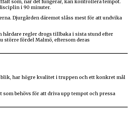
fält som, när det fungerar, kan kontrollera tempot.
sciplin i 90 minuter.
erna. Djurgården däremot slåss mest för att undvika
årdare regler drogs tillbaka i sista stund efter
nu större fördel Malmö, eftersom deras
lik, har högre kvalitet i truppen och ett konkret mål
t som behövs för att driva upp tempot och pressa