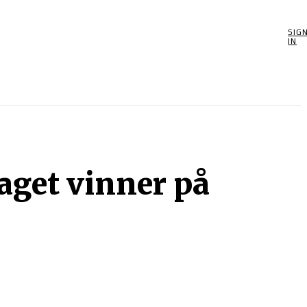
SIG
POOLSPEL
MORE
SPEL
BIOGRAFIER
OM
IN
get vinner på