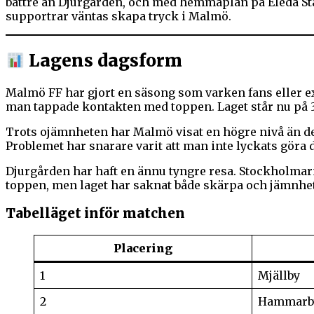
bättre än Djurgården, och med hemmaplan på Eleda Stad
supportrar väntas skapa tryck i Malmö.
Lagens dagsform
Malmö FF har gjort en säsong som varken fans eller ex
man tappade kontakten med toppen. Laget står nu på 3
Trots ojämnheten har Malmö visat en högre nivå än de 
Problemet har snarare varit att man inte lyckats göra de
Djurgården har haft en ännu tyngre resa. Stockholmarn
toppen, men laget har saknat både skärpa och jämnhet.
Tabelläget inför matchen
Placering
1
Mjällby
2
Hammarb