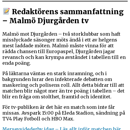
Redaktörens sammanfattning
– Malmö Djurgården tv
Malmö mot Djurgården – två storklubbar som haft
misslyckade säsonger möts ändå i ett av helgens
mest laddade möten. Malmö måste vinna för att
rädda chansen till Europaspel, Djurgården jagar
revansch och kan krympa avståndet i tabellen till en
enda poäng.
På läktarna väntas en stark inramning, och i
bakgrunden lurar den infekterade debatten om
maskering och polisens roll. Allt detta bidrar till att
matchen blir något mer än tre poäng i tabellen – det
blir en fråga om stolthet, framtid och identitet.
För tv-publiken är det här en match som inte får
missas. Avspark 15:00 på Eleda Stadion, sändning på
TV4 Play Fotboll och HBO Max.
Merseysidederby idag – Läs allt inför matchen här.