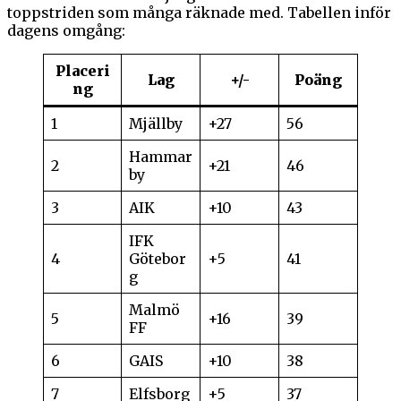
toppstriden som många räknade med. Tabellen inför
dagens omgång:
Placeri
Lag
+/-
Poäng
ng
1
Mjällby
+27
56
Hammar
2
+21
46
by
3
AIK
+10
43
IFK
4
Götebor
+5
41
g
Malmö
5
+16
39
FF
6
GAIS
+10
38
7
Elfsborg
+5
37