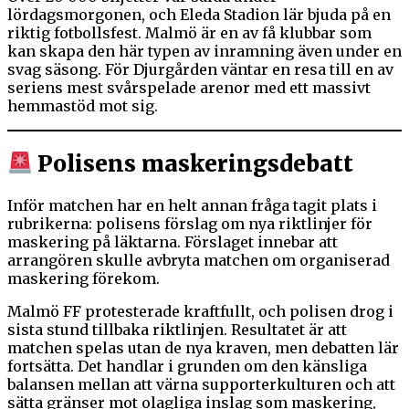
lördagsmorgonen, och Eleda Stadion lär bjuda på en
riktig fotbollsfest. Malmö är en av få klubbar som
kan skapa den här typen av inramning även under en
svag säsong. För Djurgården väntar en resa till en av
seriens mest svårspelade arenor med ett massivt
hemmastöd mot sig.
Polisens maskeringsdebatt
Inför matchen har en helt annan fråga tagit plats i
rubrikerna: polisens förslag om nya riktlinjer för
maskering på läktarna. Förslaget innebar att
arrangören skulle avbryta matchen om organiserad
maskering förekom.
Malmö FF protesterade kraftfullt, och polisen drog i
sista stund tillbaka riktlinjen. Resultatet är att
matchen spelas utan de nya kraven, men debatten lär
fortsätta. Det handlar i grunden om den känsliga
balansen mellan att värna supporterkulturen och att
sätta gränser mot olagliga inslag som maskering,