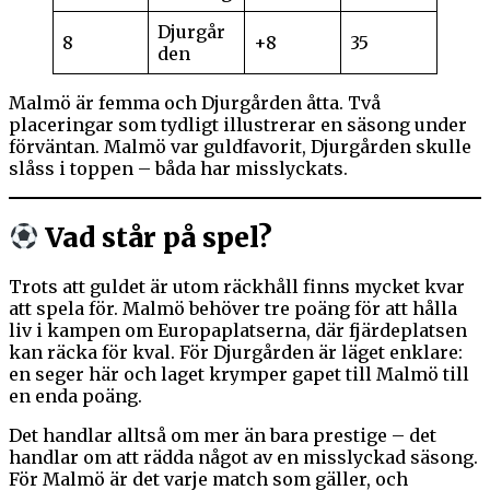
Djurgår
8
+8
35
den
Malmö är femma och Djurgården åtta. Två
placeringar som tydligt illustrerar en säsong under
förväntan. Malmö var guldfavorit, Djurgården skulle
slåss i toppen – båda har misslyckats.
Vad står på spel?
Trots att guldet är utom räckhåll finns mycket kvar
att spela för. Malmö behöver tre poäng för att hålla
liv i kampen om Europaplatserna, där fjärdeplatsen
kan räcka för kval. För Djurgården är läget enklare:
en seger här och laget krymper gapet till Malmö till
en enda poäng.
Det handlar alltså om mer än bara prestige – det
handlar om att rädda något av en misslyckad säsong.
För Malmö är det varje match som gäller, och