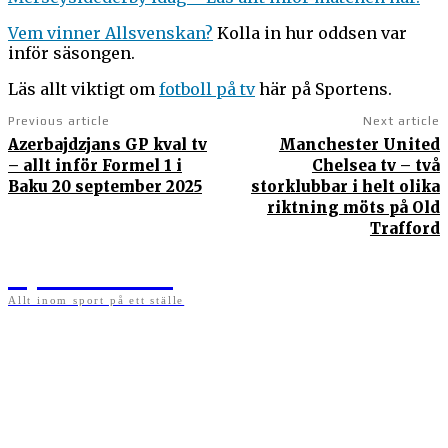
Vem vinner Allsvenskan?
Kolla in hur oddsen var
inför säsongen.
Läs allt viktigt om
fotboll på tv
här på Sportens.
Previous article
Next article
Azerbajdzjans GP kval tv
Manchester United
– allt inför Formel 1 i
Chelsea tv – två
Baku 20 september 2025
storklubbar i helt olika
riktning möts på Old
Trafford
Sportens.se
Allt inom sport på ett ställe
På sportens.se publicerar vi nyheter, guider, speltips och införartiklar till allt som har
med sport att göra. Vi publicerar självklart artiklar som kan betraktas som nyheter, men
vi vill alltid också ha med ett visst mått av åsikter i det som publiceras. Sajten görs av
sportälskare som ständigt håller sig uppdaterade kring det absolut senaste som händer
i sportvärlden. Artiklarna skapas utifrån deras kunskaper som hämtas runtom internet
och den verkliga världen. Vi kan ha fel, men våra åsikter är alltid relevanta. Fotboll,
ishockey, tennis, friidrott, basket, amerikansk fotboll, längdskidor, skidskytte, golf,
cykel, motorsport, pingis och trav är sporter som vi särskilt gillar att skriva nyheter om.
OM OSS