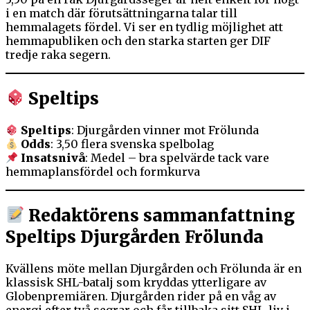
i en match där förutsättningarna talar till
hemmalagets fördel. Vi ser en tydlig möjlighet att
hemmapubliken och den starka starten ger DIF
tredje raka segern.
Speltips
Speltips
: Djurgården vinner mot Frölunda
Odds
: 3,50 flera svenska spelbolag
Insatsnivå
: Medel – bra spelvärde tack vare
hemmaplansfördel och formkurva
Redaktörens sammanfattning
Speltips Djurgården Frölunda
Kvällens möte mellan Djurgården och Frölunda är en
klassisk SHL-batalj som kryddas ytterligare av
Globenpremiären. Djurgården rider på en våg av
energi efter två segrar och får tillbaka sitt SHL-liv i