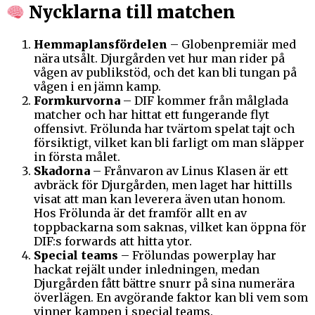
Nycklarna till matchen
Hemmaplansfördelen
– Globenpremiär med
nära utsålt. Djurgården vet hur man rider på
vågen av publikstöd, och det kan bli tungan på
vågen i en jämn kamp.
Formkurvorna
– DIF kommer från målglada
matcher och har hittat ett fungerande flyt
offensivt. Frölunda har tvärtom spelat tajt och
försiktigt, vilket kan bli farligt om man släpper
in första målet.
Skadorna
– Frånvaron av Linus Klasen är ett
avbräck för Djurgården, men laget har hittills
visat att man kan leverera även utan honom.
Hos Frölunda är det framför allt en av
toppbackarna som saknas, vilket kan öppna för
DIF:s forwards att hitta ytor.
Special teams
– Frölundas powerplay har
hackat rejält under inledningen, medan
Djurgården fått bättre snurr på sina numerära
överlägen. En avgörande faktor kan bli vem som
vinner kampen i special teams.