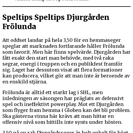
Speltips Speltips Djurgården
Frölunda
Att oddset landar på hela 3,50 för en hemmaseger
speglar att marknaden fortfarande håller Frölunda
som favorit. Men här finns spelvärde. Djurgården har
fått exakt den start man behövde, med två raka
segrar, energi i truppen och en publikfest framför
sig. Laget har dessutom visat att flera formationer
kan producera, vilket gör att man inte är beroende av
en enskild stjärna.
Frölunda är alltid ett starkt lag i SHL, men
inledningen av säsongen har präglats av defensivt
spel och ineffektivt powerplay. Mot ett Djurgården
som flyger fram hemma i Globen kan det bli problem.
Ska gästerna vinna här krävs att man hittar en
offensiv nivå som hittills inte synts under hösten.
3,50 på en rak Djurgårdsseger är helt enkelt för högt