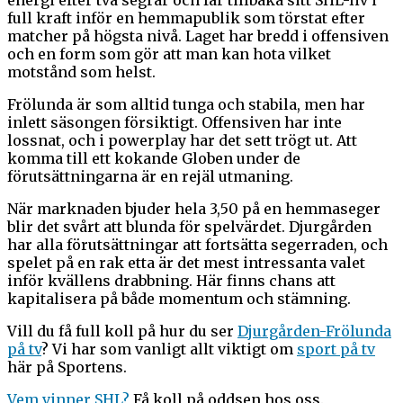
full kraft inför en hemmapublik som törstat efter
matcher på högsta nivå. Laget har bredd i offensiven
och en form som gör att man kan hota vilket
motstånd som helst.
Frölunda är som alltid tunga och stabila, men har
inlett säsongen försiktigt. Offensiven har inte
lossnat, och i powerplay har det sett trögt ut. Att
komma till ett kokande Globen under de
förutsättningarna är en rejäl utmaning.
När marknaden bjuder hela 3,50 på en hemmaseger
blir det svårt att blunda för spelvärdet. Djurgården
har alla förutsättningar att fortsätta segerraden, och
spelet på en rak etta är det mest intressanta valet
inför kvällens drabbning. Här finns chans att
kapitalisera på både momentum och stämning.
Vill du få full koll på hur du ser
Djurgården-Frölunda
på tv
? Vi har som vanligt allt viktigt om
sport på tv
här på Sportens.
Vem vinner SHL?
Få koll på oddsen hos oss.