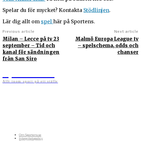
Spelar du för mycket? Kontakta
Stödlinjen
.
Lär dig allt om
spel
här på Sportens.
Previous article
Next article
Milan – Lecce på tv 23
Malmö Europa League tv
september – Tid och
– spelschema, odds och
kanal för sändningen
chanser
från San Siro
Sportens.se
Allt inom sport på ett ställe
På sportens.se publicerar vi nyheter, guider, speltips och införartiklar till allt som har
med sport att göra. Vi publicerar självklart artiklar som kan betraktas som nyheter, men
vi vill alltid också ha med ett visst mått av åsikter i det som publiceras. Sajten görs av
sportälskare som ständigt håller sig uppdaterade kring det absolut senaste som händer
i sportvärlden. Artiklarna skapas utifrån deras kunskaper som hämtas runtom internet
och den verkliga världen. Vi kan ha fel, men våra åsikter är alltid relevanta. Fotboll,
ishockey, tennis, friidrott, basket, amerikansk fotboll, längdskidor, skidskytte, golf,
cykel, motorsport, pingis och trav är sporter som vi särskilt gillar att skriva nyheter om.
OM OSS
Om Sportens.se
Integritetspolicy