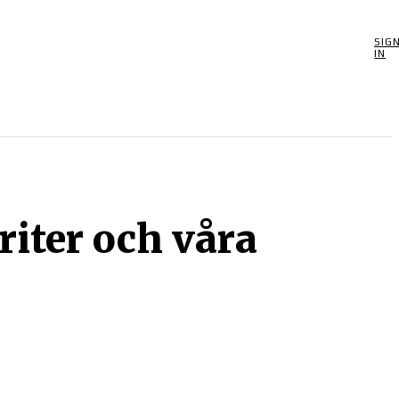
SIG
POOLSPEL
MORE
SPEL
BIOGRAFIER
OM
IN
iter och våra