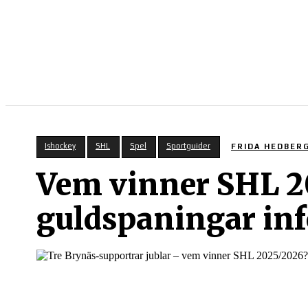
SPORT PÅ TV
Ishockey
SHL
Spel
Sportguider
FRIDA HEDBER
Vem vinner SHL 20
guldspaningar in