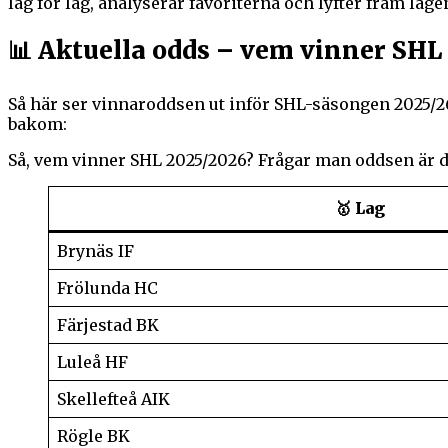
lag för lag, analyserar favoriterna och lyfter fram la
📊 Aktuella odds – vem vinner SHL
Så här ser vinnaroddsen ut inför SHL-säsongen 2025/26
bakom:
Så, vem vinner SHL 2025/2026? Frågar man oddsen är d
🥇 Lag
Brynäs IF
Frölunda HC
Färjestad BK
Luleå HF
Skellefteå AIK
Rögle BK