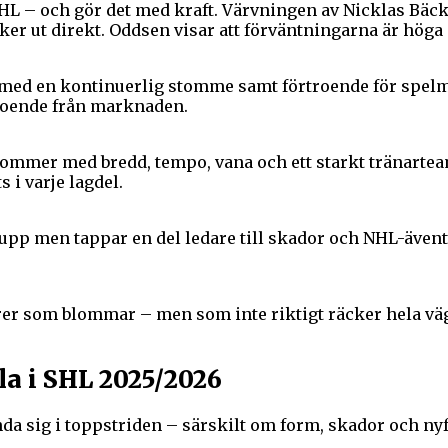
i SHL – och gör det med kraft. Värvningen av Nicklas B
icker ut direkt. Oddsen visar att förväntningarna är höga
ch med en kontinuerlig stomme samt förtroende för spel
rtroende från marknaden.
kommer med bredd, tempo, vana och ett starkt tränarteam
 i varje lagdel.
upp men tappar en del ledare till skador och NHL-äventy
iorer som blommar – men som inte riktigt räcker hela vä
la i SHL 2025/2026
da sig i toppstriden – särskilt om form, skador och nyfö