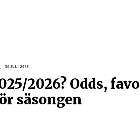
SPORTER
SPORTGUIDER
SPELTIPS
STREAMING
G
30 JULI 2025
25/2026? Odds, favor
för säsongen