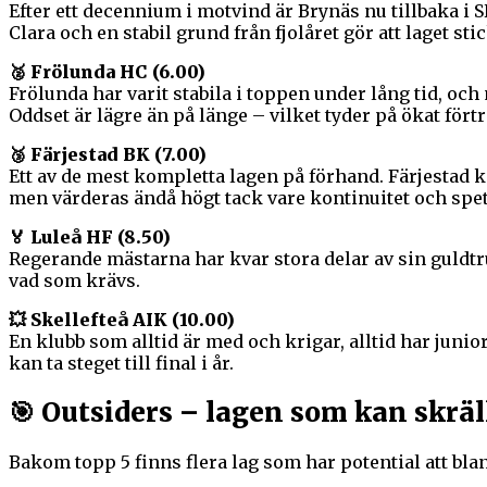
Efter ett decennium i motvind är Brynäs nu tillbaka 
Clara och en stabil grund från fjolåret gör att laget st
🥈 Frölunda HC (6.00)
Frölunda har varit stabila i toppen under lång tid, o
Oddset är lägre än på länge – vilket tyder på ökat fö
🥉 Färjestad BK (7.00)
Ett av de mest kompletta lagen på förhand. Färjestad 
men värderas ändå högt tack vare kontinuitet och spets
🏅 Luleå HF (8.50)
Regerande mästarna har kvar stora delar av sin guldtr
vad som krävs.
💥 Skellefteå AIK (10.00)
En klubb som alltid är med och krigar, alltid har jun
kan ta steget till final i år.
🎯 Outsiders – lagen som kan skräl
Bakom topp 5 finns flera lag som har potential att blan