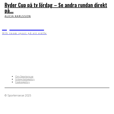
Ryder Cup på tv lördag – Se andra rundan direkt
på...
ALICIA KARLSSON
Sportens.se
Allt inom sport på ett ställe
På sportens.se publicerar vi nyheter, guider, speltips och införartiklar till allt som har
med sport att göra. Vi publicerar självklart artiklar som kan betraktas som nyheter, men
vi vill alltid också ha med ett visst mått av åsikter i det som publiceras. Sajten görs av
sportälskare som ständigt håller sig uppdaterade kring det absolut senaste som händer
i sportvärlden. Artiklarna skapas utifrån deras kunskaper som hämtas runtom internet
och den verkliga världen. Vi kan ha fel, men våra åsikter är alltid relevanta. Fotboll,
ishockey, tennis, friidrott, basket, amerikansk fotboll, längdskidor, skidskytte, golf,
cykel, motorsport, pingis och trav är sporter som vi särskilt gillar att skriva nyheter om.
OM OSS
Om Sportens.se
Integritetspolicy
Cookiepolicy
© Sportense.se 2025