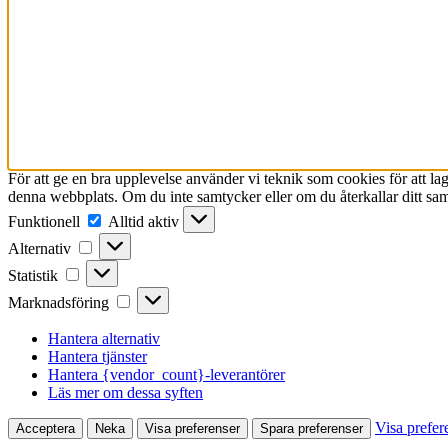
För att ge en bra upplevelse använder vi teknik som cookies för att l
denna webbplats. Om du inte samtycker eller om du återkallar ditt sam
Funktionell
Funktionell
Alltid aktiv
Alternativ
Alternativ
Statistik
Statistik
Marknadsföring
Marknadsföring
Hantera alternativ
Hantera tjänster
Hantera {vendor_count}-leverantörer
Läs mer om dessa syften
Visa prefer
Acceptera
Neka
Visa preferenser
Spara preferenser