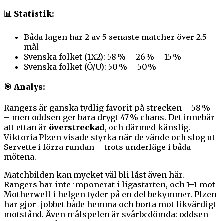
📊 Statistik:
Båda lagen har 2 av 5 senaste matcher över 2.5
mål
Svenska folket (1X2): 58 % – 26 % – 15 %
Svenska folket (Ö/U): 50 % – 50 %
🎯 Analys:
Rangers är ganska tydlig favorit på strecken – 58 %
– men oddsen ger bara drygt 47 % chans. Det innebär
att ettan är
överstreckad
, och därmed känslig.
Viktoria Plzen visade styrka när de vände och slog ut
Servette i förra rundan – trots underläge i båda
mötena.
Matchbilden kan mycket väl bli låst även här.
Rangers har inte imponerat i ligastarten, och 1–1 mot
Motherwell i helgen tyder på en del bekymmer. Plzen
har gjort jobbet både hemma och borta mot likvärdigt
motstånd. Även målspelen är svårbedömda: oddsen