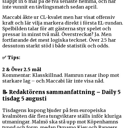
släppt in 6 mål på de två senaste hemma, och har
inte vunnit en tävlingsmatch sedan april.
Maccabi åkte ur CL-kvalet men har visat offensiv
kraft och lär vilja markera direkt i första EL-rundan.
Spelbilden talar för att gästerna styr spelet och
pressar in minst två mål. Överstreckat? Ja. Men
fortfarande det mest logiska tecknet. Över 2.5 har
dessutom starkt stöd i både statistik och odds.
✅ Tips:
2 & Över 2.5 mål
Kommentar: Klasskillnad. Hamrun rasar ihop mot
starkare lag – och Maccabi lär inte visa nåd.
📝
Redaktörens sammanfattning – Daily 5
tisdag 5 augusti
Tisdagens kupong bjuder på fem europeiska
kvalmöten där flera tungviktare ställs inför kluriga
utmaningar. Malmö ska stå upp mot Köpenhamns
tyngd och form, medan Dynamo Kiev och Rangers