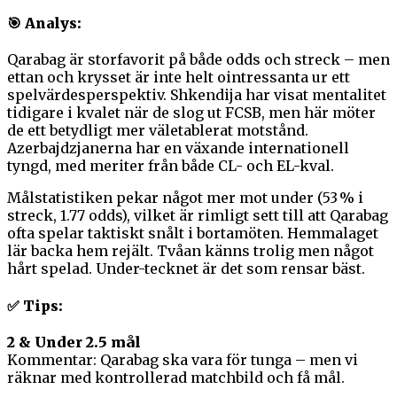
🎯 Analys:
Qarabag är storfavorit på både odds och streck – men
ettan och krysset är inte helt ointressanta ur ett
spelvärdesperspektiv. Shkendija har visat mentalitet
tidigare i kvalet när de slog ut FCSB, men här möter
de ett betydligt mer väletablerat motstånd.
Azerbajdzjanerna har en växande internationell
tyngd, med meriter från både CL- och EL-kval.
Målstatistiken pekar något mer mot under (53 % i
streck, 1.77 odds), vilket är rimligt sett till att Qarabag
ofta spelar taktiskt snålt i bortamöten. Hemmalaget
lär backa hem rejält. Tvåan känns trolig men något
hårt spelad. Under-tecknet är det som rensar bäst.
✅ Tips:
2 & Under 2.5 mål
Kommentar: Qarabag ska vara för tunga – men vi
räknar med kontrollerad matchbild och få mål.