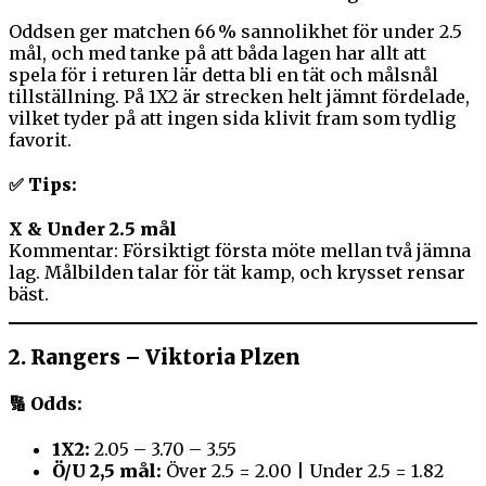
Oddsen ger matchen 66 % sannolikhet för under 2.5
mål, och med tanke på att båda lagen har allt att
spela för i returen lär detta bli en tät och målsnål
tillställning. På 1X2 är strecken helt jämnt fördelade,
vilket tyder på att ingen sida klivit fram som tydlig
favorit.
✅ Tips:
X & Under 2.5 mål
Kommentar: Försiktigt första möte mellan två jämna
lag. Målbilden talar för tät kamp, och krysset rensar
bäst.
2.
Rangers – Viktoria Plzen
🔢 Odds:
1X2:
2.05 – 3.70 – 3.55
Ö/U 2,5 mål:
Över 2.5 = 2.00 | Under 2.5 = 1.82