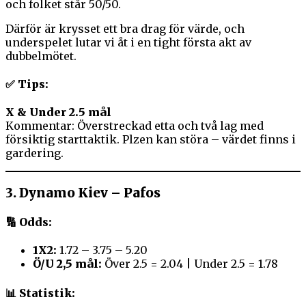
och folket står 50/50.
Därför är krysset ett bra drag för värde, och
underspelet lutar vi åt i en tight första akt av
dubbelmötet.
✅ Tips:
X & Under 2.5 mål
Kommentar: Överstreckad etta och två lag med
försiktig starttaktik. Plzen kan störa – värdet finns i
gardering.
3.
Dynamo Kiev – Pafos
🔢 Odds:
1X2:
1.72 – 3.75 – 5.20
Ö/U 2,5 mål:
Över 2.5 = 2.04 | Under 2.5 = 1.78
📊 Statistik: