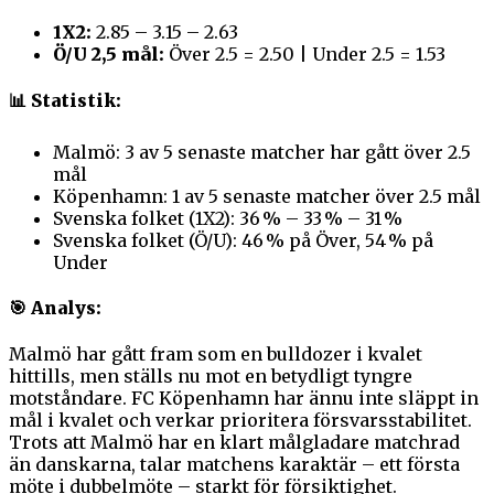
1X2:
2.85 – 3.15 – 2.63
Ö/U 2,5 mål:
Över 2.5 = 2.50 | Under 2.5 = 1.53
📊 Statistik:
Malmö: 3 av 5 senaste matcher har gått över 2.5
mål
Köpenhamn: 1 av 5 senaste matcher över 2.5 mål
Svenska folket (1X2): 36 % – 33 % – 31 %
Svenska folket (Ö/U): 46 % på Över, 54 % på
Under
🎯 Analys:
Malmö har gått fram som en bulldozer i kvalet
hittills, men ställs nu mot en betydligt tyngre
motståndare. FC Köpenhamn har ännu inte släppt in
mål i kvalet och verkar prioritera försvarsstabilitet.
Trots att Malmö har en klart målgladare matchrad
än danskarna, talar matchens karaktär – ett första
möte i dubbelmöte – starkt för försiktighet.