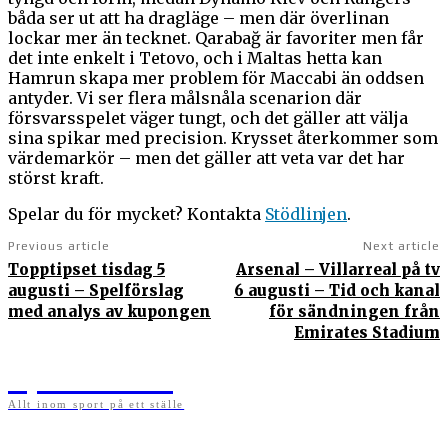
båda ser ut att ha dragläge – men där överlinan
lockar mer än tecknet. Qarabağ är favoriter men får
det inte enkelt i Tetovo, och i Maltas hetta kan
Hamrun skapa mer problem för Maccabi än oddsen
antyder. Vi ser flera målsnåla scenarion där
försvarsspelet väger tungt, och det gäller att välja
sina spikar med precision. Krysset återkommer som
värdemarkör – men det gäller att veta var det har
störst kraft.
Spelar du för mycket? Kontakta
Stödlinjen
.
Previous article
Next article
Topptipset tisdag 5
Arsenal – Villarreal på tv
augusti – Spelförslag
6 augusti – Tid och kanal
med analys av kupongen
för sändningen från
Emirates Stadium
Sportens.se
Allt inom sport på ett ställe
På sportens.se publicerar vi nyheter, guider, speltips och införartiklar till allt som har