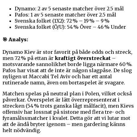
Dynamo: 2 av 5 senaste matcher över 2.5 mål
Pafos: 1 av 5 senaste matcher över 2.5 mål
Svenska folket (1X2): 72 % – 19 % – 9 %
Svenska folket (Ö/U): 54 % Över – 46 % Under
🎯 Analys:
Dynamo Kiev är stor favorit på både odds och streck,
men 72 % på ettan är
kraftigt överstreckat
–
motsvarande sannolikhet borde ligga närmare 60 %.
Pafos har visat att de inte är någon slagpåse. De slog
nyligen ut Maccabi Tel Aviv och har ett antal
rutinerade namn, även om bortaspelet är svagare.
Matchen spelas på neutral plan i Polen, vilket också
påverkar. Överspelet är lätt överrepresenterat i
strecken (54 % trots ganska lågt målfacit), men Kievs
offensiv har lossnat på sistone med flera tre- och
fyramålssmatcher i kvalet. Detta gör att vi lutar mot
att de ändå bryter igenom – men gardering känns
helt nödvändig.