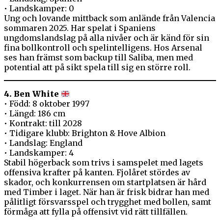
• Landskamper: 0
Ung och lovande mittback som anlände från Valencia
sommaren 2025. Har spelat i Spaniens
ungdomslandslag på alla nivåer och är känd för sin
fina bollkontroll och spelintelligens. Hos Arsenal
ses han främst som backup till Saliba, men med
potential att på sikt spela till sig en större roll.
4. Ben White
• Född: 8 oktober 1997
• Längd: 186 cm
• Kontrakt: till 2028
• Tidigare klubb: Brighton & Hove Albion
• Landslag: England
• Landskamper: 4
Stabil högerback som trivs i samspelet med lagets
offensiva krafter på kanten. Fjolåret stördes av
skador, och konkurrensen om startplatsen är hård
med Timber i laget. När han är frisk bidrar han med
pålitligt försvarsspel och trygghet med bollen, samt
förmåga att fylla på offensivt vid rätt tillfällen.