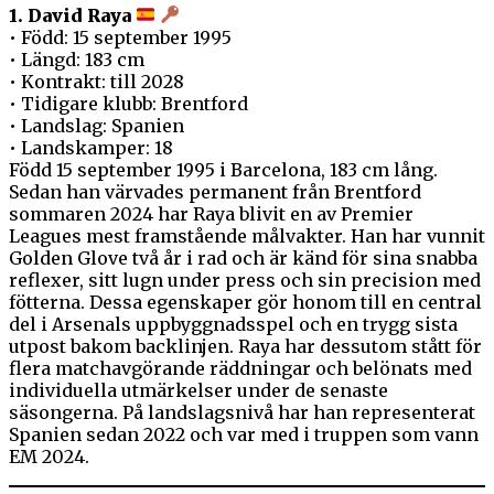
1. David Raya
• Född: 15 september 1995
• Längd: 183 cm
• Kontrakt: till 2028
• Tidigare klubb: Brentford
• Landslag: Spanien
• Landskamper: 18
Född 15 september 1995 i Barcelona, 183 cm lång.
Sedan han värvades permanent från Brentford
sommaren 2024 har Raya blivit en av Premier
Leagues mest framstående målvakter. Han har vunnit
Golden Glove två år i rad och är känd för sina snabba
reflexer, sitt lugn under press och sin precision med
fötterna. Dessa egenskaper gör honom till en central
del i Arsenals uppbyggnadsspel och en trygg sista
utpost bakom backlinjen. Raya har dessutom stått för
flera matchavgörande räddningar och belönats med
individuella utmärkelser under de senaste
säsongerna. På landslagsnivå har han representerat
Spanien sedan 2022 och var med i truppen som vann
EM 2024.