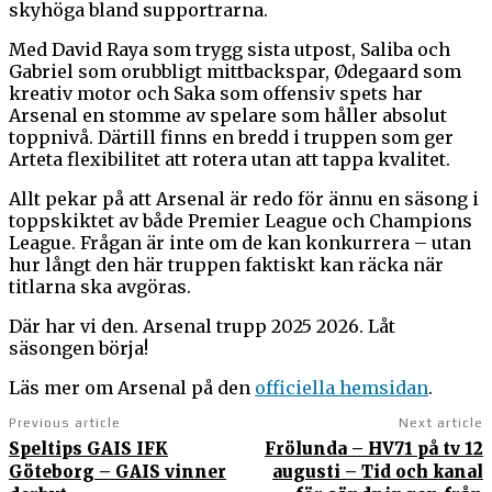
skyhöga bland supportrarna.
Med David Raya som trygg sista utpost, Saliba och
Gabriel som orubbligt mittbackspar, Ødegaard som
kreativ motor och Saka som offensiv spets har
Arsenal en stomme av spelare som håller absolut
toppnivå. Därtill finns en bredd i truppen som ger
Arteta flexibilitet att rotera utan att tappa kvalitet.
Allt pekar på att Arsenal är redo för ännu en säsong i
toppskiktet av både Premier League och Champions
League. Frågan är inte om de kan konkurrera – utan
hur långt den här truppen faktiskt kan räcka när
titlarna ska avgöras.
Där har vi den. Arsenal trupp 2025 2026. Låt
säsongen börja!
Läs mer om Arsenal på den
officiella hemsidan
.
Previous article
Next article
Speltips GAIS IFK
Frölunda – HV71 på tv 12
Göteborg – GAIS vinner
augusti – Tid och kanal