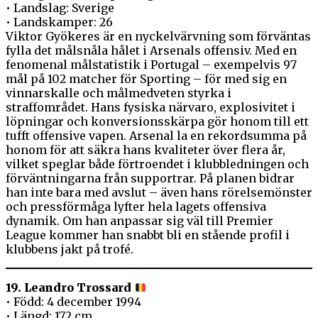
• Landslag: Sverige
• Landskamper: 26
Viktor Gyökeres är en nyckelvärvning som förväntas
fylla det målsnåla hålet i Arsenals offensiv. Med en
fenomenal målstatistik i Portugal – exempelvis 97
mål på 102 matcher för Sporting – för med sig en
vinnarskalle och målmedveten styrka i
straffområdet. Hans fysiska närvaro, explosivitet i
löpningar och konversionsskärpa gör honom till ett
tufft offensive vapen. Arsenal la en rekordsumma på
honom för att säkra hans kvaliteter över flera år,
vilket speglar både förtroendet i klubbledningen och
förväntningarna från supportrar. På planen bidrar
han inte bara med avslut – även hans rörelsemönster
och pressförmåga lyfter hela lagets offensiva
dynamik. Om han anpassar sig väl till Premier
League kommer han snabbt bli en stående profil i
klubbens jakt på trofé.
19. Leandro Trossard
• Född: 4 december 1994
• Längd: 172 cm