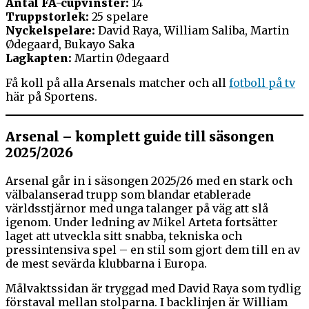
Antal FA-cupvinster:
14
Truppstorlek:
25 spelare
Nyckelspelare:
David Raya, William Saliba, Martin
Ødegaard, Bukayo Saka
Lagkapten:
Martin Ødegaard
Få koll på alla Arsenals matcher och all
fotboll på tv
här på Sportens.
Arsenal – komplett guide till säsongen
2025/2026
Arsenal går in i säsongen 2025/26 med en stark och
välbalanserad trupp som blandar etablerade
världsstjärnor med unga talanger på väg att slå
igenom. Under ledning av Mikel Arteta fortsätter
laget att utveckla sitt snabba, tekniska och
pressintensiva spel – en stil som gjort dem till en av
de mest sevärda klubbarna i Europa.
Målvaktssidan är tryggad med David Raya som tydlig
förstaval mellan stolparna. I backlinjen är William