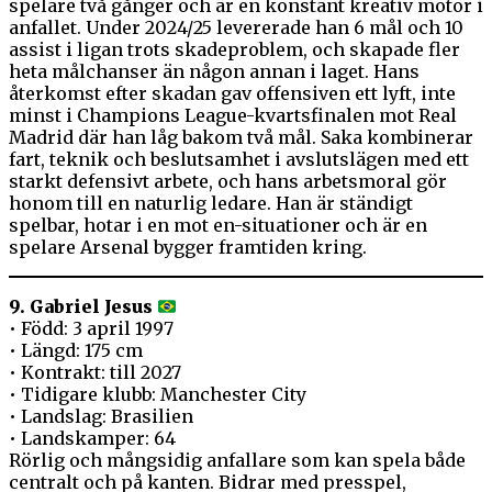
spelare två gånger och är en konstant kreativ motor i
anfallet. Under 2024/25 levererade han 6 mål och 10
assist i ligan trots skadeproblem, och skapade fler
heta målchanser än någon annan i laget. Hans
återkomst efter skadan gav offensiven ett lyft, inte
minst i Champions League-kvartsfinalen mot Real
Madrid där han låg bakom två mål. Saka kombinerar
fart, teknik och beslutsamhet i avslutslägen med ett
starkt defensivt arbete, och hans arbetsmoral gör
honom till en naturlig ledare. Han är ständigt
spelbar, hotar i en mot en-situationer och är en
spelare Arsenal bygger framtiden kring.
9. Gabriel Jesus
• Född: 3 april 1997
• Längd: 175 cm
• Kontrakt: till 2027
• Tidigare klubb: Manchester City
• Landslag: Brasilien
• Landskamper: 64
Rörlig och mångsidig anfallare som kan spela både
centralt och på kanten. Bidrar med presspel,