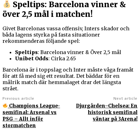
Speltips: Barcelona vinner &
över 2,5 mål i matchen!
Givet Barcelonas vassa offensiv, Inters skador och
båda lagens styrka på fasta situationer
rekommenderas följande spel:
Speltips
: Barcelona vinner & Över 2,5 mål
Unibet Odds
: Cirka 2.65
Barcelona är i toppslag och Inter måste våga framåt
för att få med sig ett resultat. Det bäddar för en
målrik match där hemmalaget drar det längsta
strået.
Previous article
Next article
Champions League-
Djurgården–Chelsea: En
semifinal: Arsenal vs
historisk semifinal
PSG – Allt inför
väntar på 3Arena!
stormatchen
Sportens.se