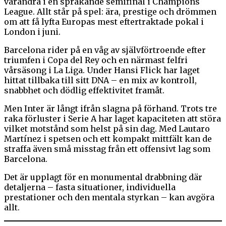
varandra i en sprakande semifinal i Champions
League. Allt står på spel: ära, prestige och drömmen
om att få lyfta Europas mest eftertraktade pokal i
London i juni.
Barcelona rider på en våg av självförtroende efter
triumfen i Copa del Rey och en närmast felfri
vårsäsong i La Liga. Under Hansi Flick har laget
hittat tillbaka till sitt DNA – en mix av kontroll,
snabbhet och dödlig effektivitet framåt.
Men Inter är långt ifrån slagna på förhand. Trots tre
raka förluster i Serie A har laget kapaciteten att störa
vilket motstånd som helst på sin dag. Med Lautaro
Martínez i spetsen och ett kompakt mittfält kan de
straffa även små misstag från ett offensivt lag som
Barcelona.
Det är upplagt för en monumental drabbning där
detaljerna – fasta situationer, individuella
prestationer och den mentala styrkan – kan avgöra
allt.