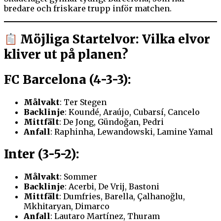
bredare och friskare trupp inför matchen.
Möjliga Startelvor: Vilka elvor
kliver ut på planen?
FC Barcelona (4-3-3):
Målvakt
: Ter Stegen
Backlinje
: Koundé, Araújo, Cubarsí, Cancelo
Mittfält
: De Jong, Gündoğan, Pedri
Anfall
: Raphinha, Lewandowski, Lamine Yamal
Inter (3-5-2):
Målvakt
: Sommer
Backlinje
: Acerbi, De Vrij, Bastoni
Mittfält
: Dumfries, Barella, Çalhanoğlu,
Mkhitaryan, Dimarco
Anfall
: Lautaro Martínez, Thuram