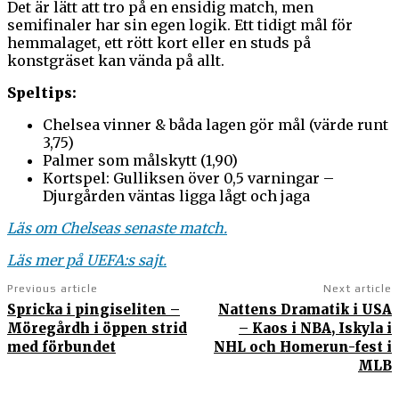
Det är lätt att tro på en ensidig match, men
semifinaler har sin egen logik. Ett tidigt mål för
hemmalaget, ett rött kort eller en studs på
konstgräset kan vända på allt.
Speltips:
Chelsea vinner & båda lagen gör mål (värde runt
3,75)
Palmer som målskytt (1,90)
Kortspel: Gulliksen över 0,5 varningar –
Djurgården väntas ligga lågt och jaga
Läs om Chelseas senaste match.
Läs mer på UEFA:s sajt.
Previous article
Next article
Spricka i pingiseliten –
Nattens Dramatik i USA
Möregårdh i öppen strid
– Kaos i NBA, Iskyla i
med förbundet
NHL och Homerun-fest i
MLB