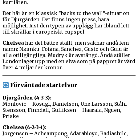
karriären.
Det här är en klassisk ”backs to the wall”-situation
för Djurgården. Det finns ingen press, bara
möjlighet. Just den typen av upplägg har ibland lett
till skrällar i europeiskt cupspel.
Chelsea
har det bättre ställt, men saknar ändå fem
namn: Nkunku, Fofana, Sanchez, Gusto och Guiu är
alla otillgängliga. Mudryk är avstängd. Ändå ställer
Londonlaget upp med en elva som på pappret är värd
över 4 miljarder kronor.
Förväntade startelvor
Djurgården (4-3-3):
Monlovic – Kosugi, Danielson, Une Larsson, Ståhl –
Stensson, Finndell, Gulliksen – Haarala, Nguen,
Priske
Chelsea (4-2-3-1):
Jorgensen – Acheampong, Adarabioyo, Badiashile,