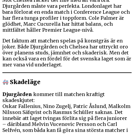
Mot Chelsea räcker det inte med att vara bra.
Djurgården måste vara perfekta. Londonlaget har
bara förlorat en enda match i Conference League och
har flera tunga profiler i toppform. Cole Palmer är
glödhet, Marc Cucurella har hittat balans, och
mittfältet håller Premier League-nivå.
Det faktum att matchen spelas på konstgräs är en
joker. Både Djurgården och Chelsea har uttryckt oro
över planens studs, jämnhet och skaderisk. Men det
kan också vara en fördel för det svenska laget som är
mer vana vid underlaget.
Skadeläge
Djurgården
kommer till matchen kraftigt
skadeskjutet:
Oskar Fallenius, Nino Zugelj, Patric Åslund, Malkolm
Nilsson Säfqvist och Rasmus Schüller saknas. Det
innebär att laget tvingas förlita sig på flera juniorer
– däribland Melvin Vucenovic Persson och Carl
Selfvén, som båda kan få göra sina största matcher i