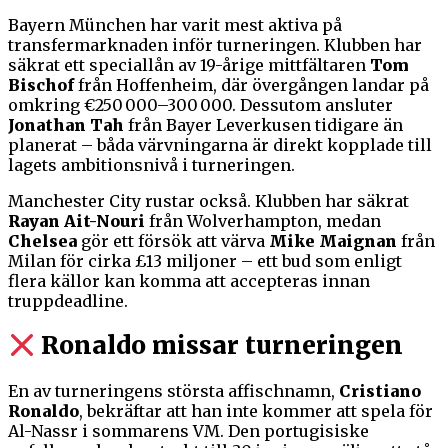
Bayern München har varit mest aktiva på
transfermarknaden inför turneringen. Klubben har
säkrat ett speciallån av 19-årige mittfältaren
Tom
Bischof
från Hoffenheim, där övergången landar på
omkring €250 000–300 000. Dessutom ansluter
Jonathan Tah
från Bayer Leverkusen tidigare än
planerat – båda värvningarna är direkt kopplade till
lagets ambitionsnivå i turneringen.
Manchester City rustar också. Klubben har säkrat
Rayan Ait-Nouri
från Wolverhampton, medan
Chelsea
gör ett försök att värva
Mike Maignan
från
Milan för cirka £13 miljoner – ett bud som enligt
flera källor kan komma att accepteras innan
truppdeadline.
Ronaldo missar turneringen
En av turneringens största affischnamn,
Cristiano
Ronaldo
, bekräftar att han inte kommer att spela för
Al-Nassr i sommarens VM. Den portugisiske