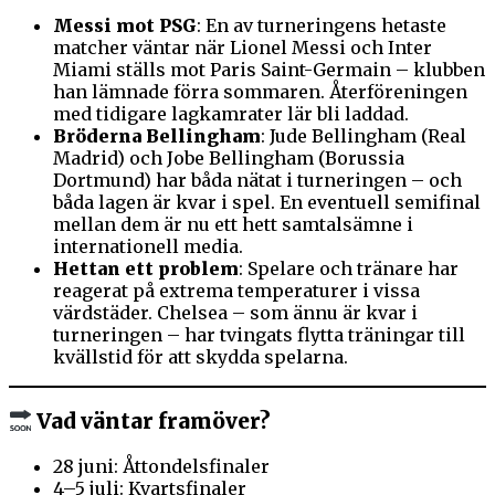
Messi mot PSG
: En av turneringens hetaste
matcher väntar när Lionel Messi och Inter
Miami ställs mot Paris Saint-Germain – klubben
han lämnade förra sommaren. Återföreningen
med tidigare lagkamrater lär bli laddad.
Bröderna Bellingham
: Jude Bellingham (Real
Madrid) och Jobe Bellingham (Borussia
Dortmund) har båda nätat i turneringen – och
båda lagen är kvar i spel. En eventuell semifinal
mellan dem är nu ett hett samtalsämne i
internationell media.
Hettan ett problem
: Spelare och tränare har
reagerat på extrema temperaturer i vissa
värdstäder. Chelsea – som ännu är kvar i
turneringen – har tvingats flytta träningar till
kvällstid för att skydda spelarna.
Vad väntar framöver?
28 juni: Åttondelsfinaler
4–5 juli: Kvartsfinaler