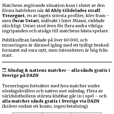
Matchens avgörande situation kom i slutet av den
första halvleken när
Al Ahly tilldelades straff
.
Trezeguet
, en av lagets största profiler, klev fram –
men
Óscar Ustari
, målvakt i Inter Miami, räddade
skickligt. Ustari stod även för flera andra viktiga
ingripanden och utsågs till matchens bästa spelare.
Publiksiffran landade på över 60 000, och
turneringen är därmed igång med ett tydligt besked:
formatet må vara nytt, men intensiteten är hög från
start.
Söndag & nattens matcher – alla sänds gratis i
Sverige på DAZN
Turneringen fortsätter med fyra matcher under
söndagskvällen och natten mot måndag. Flera av
världsfotbollens största klubbar går in i spel – och
alla matcher sänds gratis i Sverige via DAZN
(kräver endast ett konto, ingen betalning).