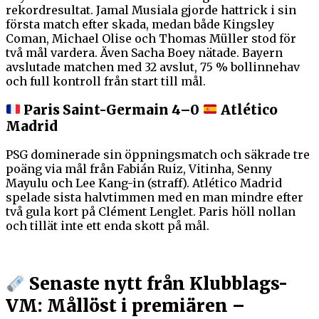
rekordresultat. Jamal Musiala gjorde hattrick i sin
första match efter skada, medan både Kingsley
Coman, Michael Olise och Thomas Müller stod för
två mål vardera. Även Sacha Boey nätade. Bayern
avslutade matchen med 32 avslut, 75 % bollinnehav
och full kontroll från start till mål.
Paris Saint-Germain 4–0
Atlético
Madrid
PSG dominerade sin öppningsmatch och säkrade tre
poäng via mål från Fabián Ruiz, Vitinha, Senny
Mayulu och Lee Kang-in (straff). Atlético Madrid
spelade sista halvtimmen med en man mindre efter
två gula kort på Clément Lenglet. Paris höll nollan
och tillät inte ett enda skott på mål.
Senaste nytt från Klubblags-
VM: Mållöst i premiären –