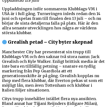
Uppdaterad 11:e juni
Uppladdningen inför sommarens Klubblags-VM i
USA är i full gång. Turneringen inleds redan den 14
juni och spelas fram till finalen den 13 juli – och nu
börjar de sista detaljerna falla på plats. Här är den
allra senaste utvecklingen hos några av världens
största klubbar.
Grealish petad – City byter skepnad
Manchester City har presenterat sin trupp till
Klubblags-VM och den saknar två stora namn: Jack
Grealish och Kyle Walker. Enligt brittisk media är det
inte bara en tillfällig petning – snarare en tydlig
markering från Pep Guardiola att ett
generationsskifte är på gång. Grealish kopplas nu
ihop med flera klubbar, där Everton pekas ut som ett
möjligt lån, men även Tottenham och klubbar i
Italien följer situationen.
Citys trupp innehåller istället flera nya ansikten.
Bland annat har Tijjani Reijnders (tidigare Milan),