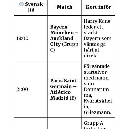
Svensk
Match
Kort inför
tid
Harry Kane
Bayern
leder ett
München –
starkt
18:00
Auckland
Bayern som
City
(Grupp
väntas gå
C)
hårt ut
direkt.
Förväntade
startelvor
med namn
Paris Saint-
som
Germain –
21:00
Donnarum
Atlético
ma,
Madrid
(B)
Kvaratskhel
ia,
Griezmann.
Grupp A
fortsätter