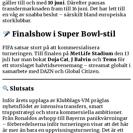
gäller till och med
10 juni
. Därefter pausas
transfermarknaden fram till 16 juni. Det har lett till
en våg av snabba beslut – särskilt bland europeiska
storklubbar.
Finalshow i Super Bowl-stil
FIFA satsar stort på att kommersialisera
turneringen. Till finalen på
MetLife Stadium
den 13
juli har man bokat
Doja Cat
,
J Balvin
och
Tems
för
ett storslaget halvtidsevenemang – streamat globalt i
samarbete med DAZN och Global Citizen.
Slutsats
Inför årets upplaga av Klubblags-VM präglas
nyhetsflödet av intensiva transfers, smart
truppstrategi och stora kommersiella ambitioner.
Från Ronaldos avhopp till Bayerns panikvärvningar
– förberedelserna inför turneringen visar att det här
är mer än bara en uppvisningsturnering. Det är ett