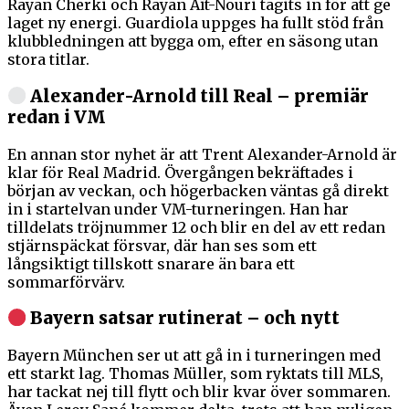
Rayan Cherki och Rayan Aït-Nouri tagits in för att ge
laget ny energi. Guardiola uppges ha fullt stöd från
klubbledningen att bygga om, efter en säsong utan
stora titlar.
Alexander-Arnold till Real – premiär
redan i VM
En annan stor nyhet är att Trent Alexander-Arnold är
klar för Real Madrid. Övergången bekräftades i
början av veckan, och högerbacken väntas gå direkt
in i startelvan under VM-turneringen. Han har
tilldelats tröjnummer 12 och blir en del av ett redan
stjärnspäckat försvar, där han ses som ett
långsiktigt tillskott snarare än bara ett
sommarförvärv.
Bayern satsar rutinerat – och nytt
Bayern München ser ut att gå in i turneringen med
ett starkt lag. Thomas Müller, som ryktats till MLS,
har tackat nej till flytt och blir kvar över sommaren.