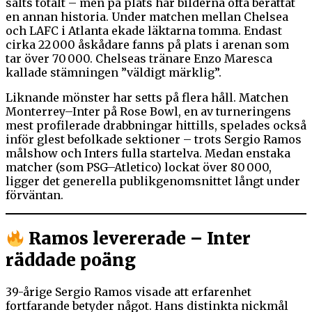
sålts totalt – men på plats har bilderna ofta berättat
en annan historia. Under matchen mellan Chelsea
och LAFC i Atlanta ekade läktarna tomma. Endast
cirka 22 000 åskådare fanns på plats i arenan som
tar över 70 000. Chelseas tränare Enzo Maresca
kallade stämningen ”väldigt märklig”.
Liknande mönster har setts på flera håll. Matchen
Monterrey–Inter på Rose Bowl, en av turneringens
mest profilerade drabbningar hittills, spelades också
inför glest befolkade sektioner – trots Sergio Ramos
målshow och Inters fulla startelva. Medan enstaka
matcher (som PSG–Atletico) lockat över 80 000,
ligger det generella publikgenomsnittet långt under
förväntan.
Ramos levererade – Inter
räddade poäng
39-årige Sergio Ramos visade att erfarenhet
fortfarande betyder något. Hans distinkta nickmål