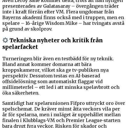
Även Leroy Sané kommer delta, trots att han nyligen
presenterades av Galatasaray – övergången träder
inte i kraft förrän efter VM. Flera ungdomar från
Bayerns akademi finns också med i truppen, men en
spelare – 16-årige Wisdom Mike – har tvingats avstå
på grund av skolprov.
Tekniska nyheter och kritik från
spelarfacket
Turneringen blir även en testbädd för ny teknik.
Bland annat kommer domarna att bära
kroppskameror, vilket ska ge tv-publiken nya
perspektiv. Dessutom testas en AI-baserad
offsidelösning som automatiskt flaggar vid
millimeterfel – ett led i att minska spelavbrott och
öka säkerheten.
Samtidigt har spelarunionen Fifpro uttryckt oro över
spelschemat. De kräver minst åtta veckors vila per
år för spelarna, men i nuläget är uppehållet mellan
finalen i Klubblags-VM och Premier League-starten
bara drygt fyra veckor. Risken för skador och