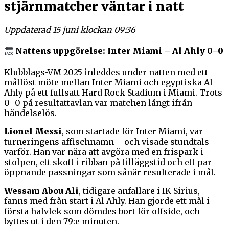
stjärnmatcher väntar i natt
Uppdaterad 15 juni klockan 09:36
Nattens uppgörelse: Inter Miami – Al Ahly 0–0
Klubblags-VM 2025 inleddes under natten med ett
mållöst möte mellan Inter Miami och egyptiska Al
Ahly på ett fullsatt Hard Rock Stadium i Miami. Trots
0–0 på resultattavlan var matchen långt ifrån
händelselös.
Lionel Messi
, som startade för Inter Miami, var
turneringens affischnamn – och visade stundtals
varför. Han var nära att avgöra med en frispark i
stolpen, ett skott i ribban på tilläggstid och ett par
öppnande passningar som sånär resulterade i mål.
Wessam Abou Ali
, tidigare anfallare i IK Sirius,
fanns med från start i Al Ahly. Han gjorde ett mål i
första halvlek som dömdes bort för offside, och
byttes ut i den 79:e minuten.