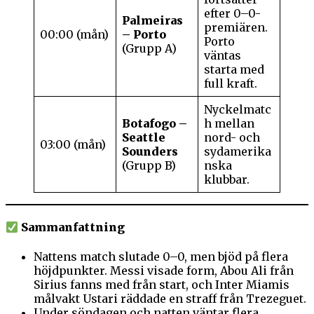
efter 0–0-
Palmeiras
premiären.
00:00 (mån)
– Porto
Porto
(Grupp A)
väntas
starta med
full kraft.
Nyckelmatc
Botafogo –
h mellan
Seattle
nord- och
03:00 (mån)
Sounders
sydamerika
(Grupp B)
nska
klubbar.
Sammanfattning
Nattens match slutade 0–0, men bjöd på flera
höjdpunkter. Messi visade form, Abou Ali från
Sirius fanns med från start, och Inter Miamis
målvakt Ustari räddade en straff från Trezeguet.
Under söndagen och natten väntar flera