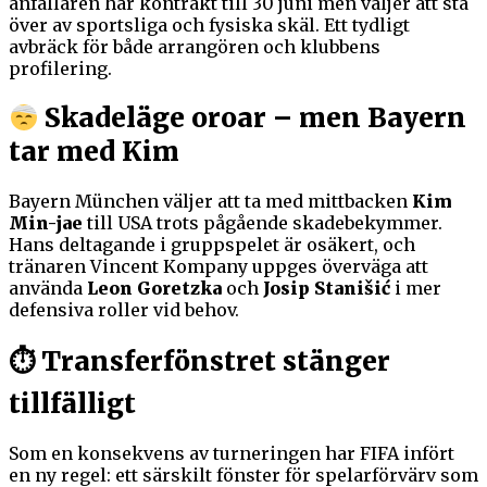
anfallaren har kontrakt till 30 juni men väljer att stå
över av sportsliga och fysiska skäl. Ett tydligt
avbräck för både arrangören och klubbens
profilering.
Skadeläge oroar – men Bayern
tar med Kim
Bayern München väljer att ta med mittbacken
Kim
Min-jae
till USA trots pågående skadebekymmer.
Hans deltagande i gruppspelet är osäkert, och
tränaren Vincent Kompany uppges överväga att
använda
Leon Goretzka
och
Josip Stanišić
i mer
defensiva roller vid behov.
⏱ Transferfönstret stänger
tillfälligt
Som en konsekvens av turneringen har FIFA infört
en ny regel: ett särskilt fönster för spelarförvärv som