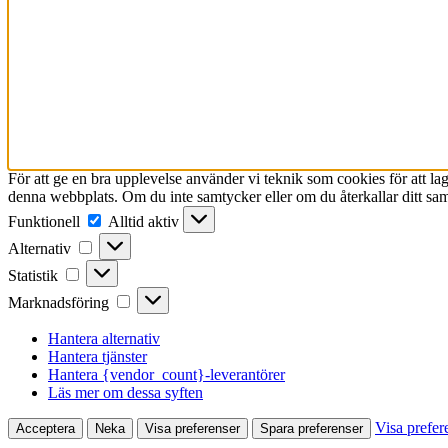
För att ge en bra upplevelse använder vi teknik som cookies för att l
denna webbplats. Om du inte samtycker eller om du återkallar ditt sam
Funktionell
Funktionell
Alltid aktiv
Alternativ
Alternativ
Statistik
Statistik
Marknadsföring
Marknadsföring
Hantera alternativ
Hantera tjänster
Hantera {vendor_count}-leverantörer
Läs mer om dessa syften
Visa prefer
Acceptera
Neka
Visa preferenser
Spara preferenser