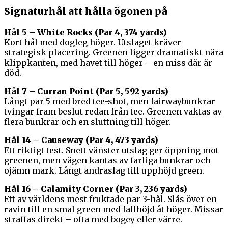
Signaturhål att hålla ögonen på
Hål 5 – White Rocks (Par 4, 374 yards)
Kort hål med dogleg höger. Utslaget kräver
strategisk placering. Greenen ligger dramatiskt nära
klippkanten, med havet till höger – en miss där är
död.
Hål 7 – Curran Point (Par 5, 592 yards)
Långt par 5 med bred tee-shot, men fairwaybunkrar
tvingar fram beslut redan från tee. Greenen vaktas av
flera bunkrar och en sluttning till höger.
Hål 14 – Causeway (Par 4, 473 yards)
Ett riktigt test. Snett vänster utslag ger öppning mot
greenen, men vägen kantas av farliga bunkrar och
ojämn mark. Långt andraslag till upphöjd green.
Hål 16 – Calamity Corner (Par 3, 236 yards)
Ett av världens mest fruktade par 3-hål. Slås över en
ravin till en smal green med fallhöjd åt höger. Missar
straffas direkt – ofta med bogey eller värre.