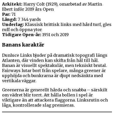
Arkitekt:
Harry Colt (1929), omarbetad av Martin
Ebert inför 2019 års Open
Par:
71
Längd:
7 344 yards
Underlag:
Klassisk brittisk links med hård turf, gles
ruff och öppna ytor
Tidigare Open-år:
1951 och 2019
Banans karaktär
Dunluce Links bjuder på dramatisk topografi längs
Atlanten, där vinden kan skifta från hål till hål.
Banan är visuellt spektakulär, men tekniskt brutal.
Fairways lutar bort från spelare, många greener är
upphöjda och bunkrarna är djupt nedsänkta med
vertikala väggar.
Greenerna är generellt hårda och snabba – särskilt
om vädret blir torrt. Att hålla bollen i spel är
viktigare än att attackera flaggorna. Linksrutin och
låga, kontrollerade slag premieras.