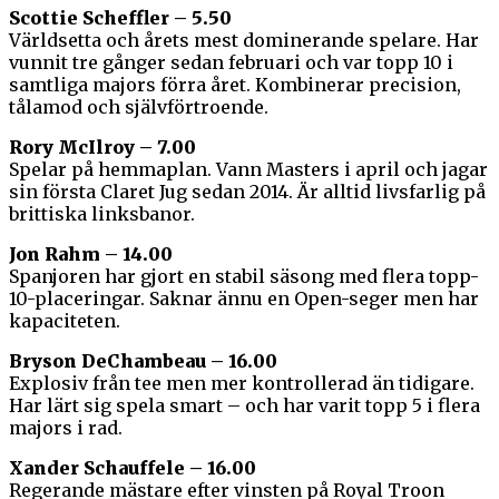
Scottie Scheffler – 5.50
Världsetta och årets mest dominerande spelare. Har
vunnit tre gånger sedan februari och var topp 10 i
samtliga majors förra året. Kombinerar precision,
tålamod och självförtroende.
Rory McIlroy – 7.00
Spelar på hemmaplan. Vann Masters i april och jagar
sin första Claret Jug sedan 2014. Är alltid livsfarlig på
brittiska linksbanor.
Jon Rahm – 14.00
Spanjoren har gjort en stabil säsong med flera topp-
10-placeringar. Saknar ännu en Open-seger men har
kapaciteten.
Bryson DeChambeau – 16.00
Explosiv från tee men mer kontrollerad än tidigare.
Har lärt sig spela smart – och har varit topp 5 i flera
majors i rad.
Xander Schauffele – 16.00
Regerande mästare efter vinsten på Royal Troon