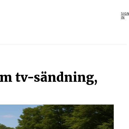
SIG
POOLSPEL
MORE
SPEL
BIOGRAFIER
OM
IN
m tv-sändning,