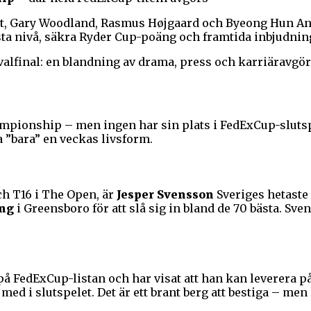
t, Gary Woodland, Rasmus Højgaard och Byeong Hun An –
sta nivå, säkra Ryder Cup-poäng och framtida inbjudnin
valfinal: en blandning av drama, press och karriäravgör
mpionship – men ingen har sin plats i FedExCup-slutspe
 ”bara” en veckas livsform.
ch T16 i The Open, är
Jesper Svensson
Sveriges hetaste
ing
i Greensboro för att slå sig in bland de 70 bästa. 
å FedExCup-listan och har visat att han kan leverera 
ed i slutspelet. Det är ett brant berg att bestiga – men 