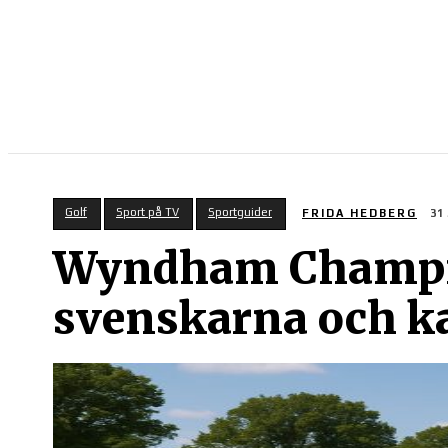
SPORT PÅ TV
Golf
Sport på TV
Sportguider
FRIDA HEDBERG
31
Wyndham Champion
svenskarna och k