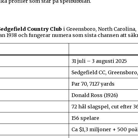
lka profiler som står på spelbubblan.
Sedgefield Country Club
i Greensboro, North Carolina,
an 1938 och fungerar numera som sista chansen att säkra
31 juli – 3 augusti 2025
Sedgefield CC, Greensboro
Par 70, 7127 yards
Donald Ross (1926)
72 hål slagspel, cut efter 3
156 spelare
Ca $1,3 miljoner + 500 po