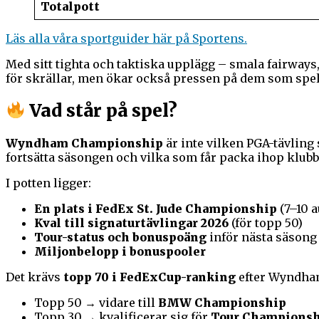
Totalpott
Läs alla våra sportguider här på Sportens.
Med sitt tighta och taktiska upplägg – smala fairways
för skrällar, men ökar också pressen på dem som spel
Vad står på spel?
Wyndham Championship
är inte vilken PGA-tävling 
fortsätta säsongen och vilka som får packa ihop klub
I potten ligger:
En plats i FedEx St. Jude Championship
(7–10 a
Kval till signaturtävlingar 2026
(för topp 50)
Tour-status och bonuspoäng
inför nästa säsong
Miljonbelopp i bonuspooler
Det krävs
topp 70 i FedExCup-ranking
efter Wyndham f
Topp 50 → vidare till
BMW Championship
Topp 30 → kvalificerar sig för
Tour Champions