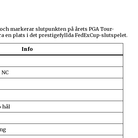
 och markerar slutpunkten på årets PGA Tour-
 en plats i det prestigefyllda FedExCup-slutspelet.
Info
, NC
6 hål
äng