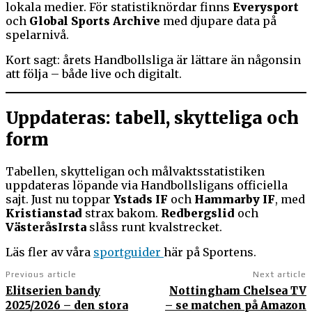
lokala medier. För statistiknördar finns
Everysport
och
Global Sports Archive
med djupare data på
spelarnivå.
Kort sagt: årets Handbollsliga är lättare än någonsin
att följa – både live och digitalt.
Uppdateras: tabell, skytteliga och
form
Tabellen, skytteligan och målvaktsstatistiken
uppdateras löpande via Handbollsligans officiella
sajt. Just nu toppar
Ystads IF
och
Hammarby IF
, med
Kristianstad
strax bakom.
Redbergslid
och
VästeråsIrsta
slåss runt kvalstrecket.
Läs fler av våra
sportguider
här på Sportens.
Previous article
Next article
Elitserien bandy
Nottingham Chelsea TV
2025/2026 – den stora
– se matchen på Amazon