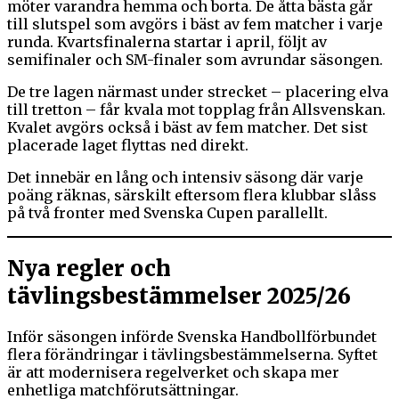
möter varandra hemma och borta. De åtta bästa går
till slutspel som avgörs i bäst av fem matcher i varje
runda. Kvartsfinalerna startar i april, följt av
semifinaler och SM-finaler som avrundar säsongen.
De tre lagen närmast under strecket – placering elva
till tretton – får kvala mot topplag från Allsvenskan.
Kvalet avgörs också i bäst av fem matcher. Det sist
placerade laget flyttas ned direkt.
Det innebär en lång och intensiv säsong där varje
poäng räknas, särskilt eftersom flera klubbar slåss
på två fronter med Svenska Cupen parallellt.
Nya regler och
tävlingsbestämmelser 2025/26
Inför säsongen införde Svenska Handbollförbundet
flera förändringar i tävlingsbestämmelserna. Syftet
är att modernisera regelverket och skapa mer
enhetliga matchförutsättningar.