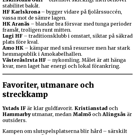
stabilitet bakåt.
HF Karlskrona
– bygger vidare på fjolårssuccén,
vassa mot de sämre lagen.
HK Aranäs
– blandar bra försvar med tunga perioder
framåt, troligen runt mitten.
Lugi HF
– traditionsklubb i omstart, siktar på säkrad
plats före kval.
Amo HK
– kämpar med små resurser men har stark
hemmapublik i Amokabelhallen.
VästeråsIrsta HF
– nykomling. Målet är att hänga
kvar, men laget har energi och lokal förankring.
Favoriter, utmanare och
streckkamp
Ystads IF
är klar guldfavorit.
Kristianstad
och
Hammarby
utmanar, medan
Malmö
och
Alingsås
är
outsiders.
Kampen om slutspelsplatserna blir hård – särskilt