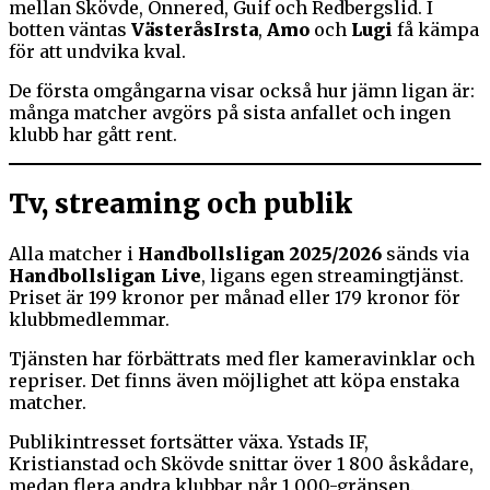
mellan Skövde, Önnered, Guif och Redbergslid. I
botten väntas
VästeråsIrsta
,
Amo
och
Lugi
få kämpa
för att undvika kval.
De första omgångarna visar också hur jämn ligan är:
många matcher avgörs på sista anfallet och ingen
klubb har gått rent.
Tv, streaming och publik
Alla matcher i
Handbollsligan 2025/2026
sänds via
Handbollsligan Live
, ligans egen streamingtjänst.
Priset är 199 kronor per månad eller 179 kronor för
klubbmedlemmar.
Tjänsten har förbättrats med fler kameravinklar och
repriser. Det finns även möjlighet att köpa enstaka
matcher.
Publikintresset fortsätter växa. Ystads IF,
Kristianstad och Skövde snittar över 1 800 åskådare,
medan flera andra klubbar når 1 000-gränsen.