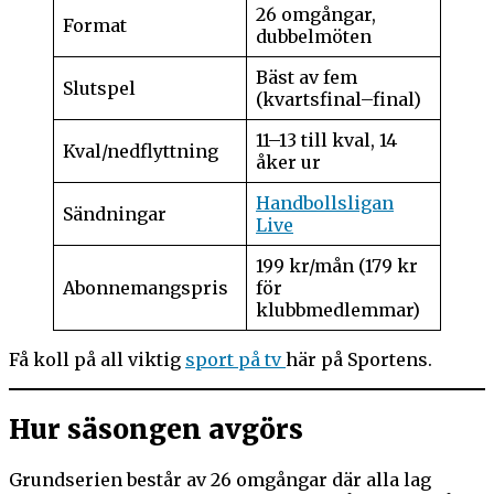
26 omgångar,
Format
dubbelmöten
Bäst av fem
Slutspel
(kvartsfinal–final)
11–13 till kval, 14
Kval/nedflyttning
åker ur
Handbollsligan
Sändningar
Live
199 kr/mån (179 kr
Abonnemangspris
för
klubbmedlemmar)
Få koll på all viktig
sport på tv
här på Sportens.
Hur säsongen avgörs
Grundserien består av 26 omgångar där alla lag