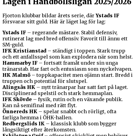
Lagen i Handbollsligan 2025/2026
Fjorton klubbar bildar årets serie, där
Ystads IF
försvarar sitt guld. Här är läget lag för lag:
Ystads IF
– regerande mästare. Stabil defensiv,
rutinerat lag med bred offensiv. Favorit till ännu ett
SM-guld.
IFK Kristianstad
– ständigt i toppen. Stark trupp
och ett anfallsspel som kan explodera när som helst.
Hammarby IF
– fortsatt framåt under sin unga
tränarstab. Har fart och entusiasm som nyckelvapen.
HK Malmö
– toppkapacitet men ojämn start. Bredd i
truppen och potential för slutspel.
Alingsås HK
– nytt tränarpar har satt fart på laget.
Disciplinerad spelstil och stark hemmaplan.
IFK Skövde
– fysik, rutin och en växande publik.
Kan nå semifinal med rätt flyt.
Önnereds HK
– spelar snabbt och rörligt, ofta
farliga hemma i ÖHK-hallen.
Redbergslids IK
– klassisk klubb som bygger
långsiktigt efter återkomsten.
Eskilstuna Guif
– offensivt skickligt men behöver