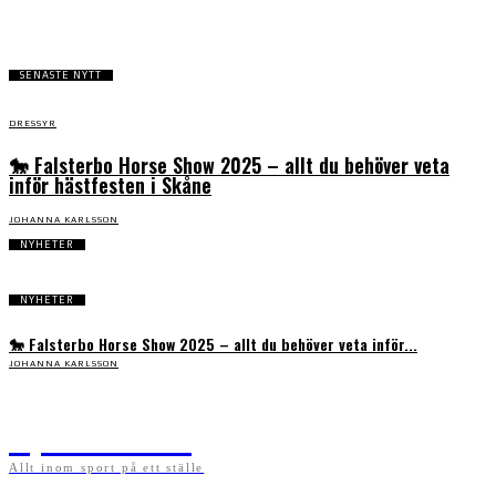
SENASTE NYTT
DRESSYR
🐎 Falsterbo Horse Show 2025 – allt du behöver veta
inför hästfesten i Skåne
JOHANNA KARLSSON
NYHETER
NYHETER
🐎 Falsterbo Horse Show 2025 – allt du behöver veta inför...
JOHANNA KARLSSON
Sportens.se
Allt inom sport på ett ställe