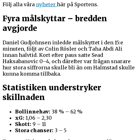
Följ alla våra
nyheter
här på Sportens.
Fyra målskyttar – bredden
avgjorde
Daniel Gudjohnsen inledde målskyttet i den 15:e
minuten, följt av Colin Rösler och Taha Abdi Ali
innan halvtid. Kort efter paus satte Sead
Haksabanovic 0–4, och därefter var frågan snarare
hur stora siffrorna skulle bli än om Halmstad skulle
kunna komma tillbaka.
Statistiken understryker
skillnaden
Bollinnehav:
38 % – 62 %
xG:
1,06 – 2,30
Skott:
9 – 11
Stora chanser:
3 – 5