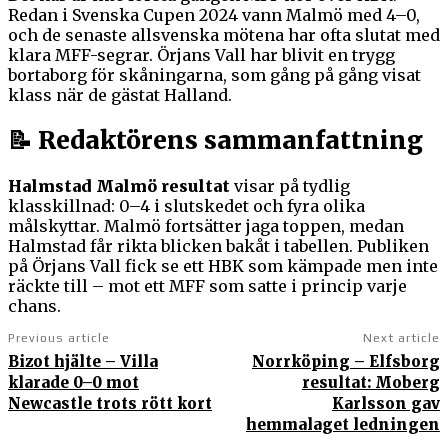
Redan i Svenska Cupen 2024 vann Malmö med 4–0,
och de senaste allsvenska mötena har ofta slutat med
klara MFF-segrar. Örjans Vall har blivit en trygg
bortaborg för skåningarna, som gång på gång visat
klass när de gästat Halland.
📝 Redaktörens sammanfattning
Halmstad Malmö resultat
visar på tydlig
klasskillnad: 0–4 i slutskedet och fyra olika
målskyttar. Malmö fortsätter jaga toppen, medan
Halmstad får rikta blicken bakåt i tabellen. Publiken
på Örjans Vall fick se ett HBK som kämpade men inte
räckte till – mot ett MFF som satte i princip varje
chans.
Previous article
Next article
Bizot hjälte – Villa
Norrköping – Elfsborg
klarade 0–0 mot
resultat: Moberg
Newcastle trots rött kort
Karlsson gav
hemmalaget ledningen