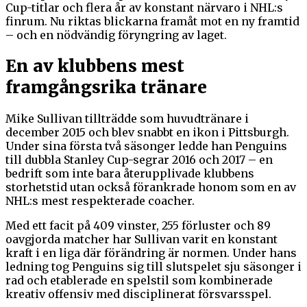
Cup-titlar och flera år av konstant närvaro i NHL:s
finrum. Nu riktas blickarna framåt mot en ny framtid
– och en nödvändig föryngring av laget.
En av klubbens mest
framgångsrika tränare
Mike Sullivan tillträdde som huvudtränare i
december 2015 och blev snabbt en ikon i Pittsburgh.
Under sina första två säsonger ledde han Penguins
till dubbla Stanley Cup-segrar 2016 och 2017 – en
bedrift som inte bara återupplivade klubbens
storhetstid utan också förankrade honom som en av
NHL:s mest respekterade coacher.
Med ett facit på 409 vinster, 255 förluster och 89
oavgjorda matcher har Sullivan varit en konstant
kraft i en liga där förändring är normen. Under hans
ledning tog Penguins sig till slutspelet sju säsonger i
rad och etablerade en spelstil som kombinerade
kreativ offensiv med disciplinerat försvarsspel.