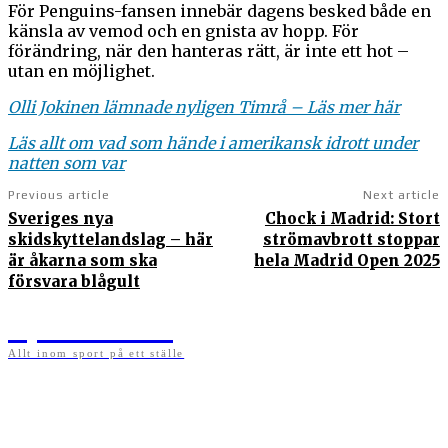
För Penguins-fansen innebär dagens besked både en
känsla av vemod och en gnista av hopp. För
förändring, när den hanteras rätt, är inte ett hot –
utan en möjlighet.
Olli Jokinen lämnade nyligen Timrå – Läs mer här
Läs allt om vad som hände i amerikansk idrott under
natten som var
Previous article
Next article
Sveriges nya
Chock i Madrid: Stort
skidskyttelandslag – här
strömavbrott stoppar
är åkarna som ska
hela Madrid Open 2025
försvara blågult
Sportens.se
Allt inom sport på ett ställe
På sportens.se publicerar vi nyheter, guider, speltips och införartiklar till allt som har
med sport att göra. Vi publicerar självklart artiklar som kan betraktas som nyheter, men
vi vill alltid också ha med ett visst mått av åsikter i det som publiceras. Sajten görs av
sportälskare som ständigt håller sig uppdaterade kring det absolut senaste som händer
i sportvärlden. Artiklarna skapas utifrån deras kunskaper som hämtas runtom internet