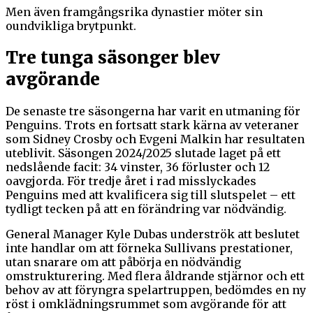
Men även framgångsrika dynastier möter sin
oundvikliga brytpunkt.
Tre tunga säsonger blev
avgörande
De senaste tre säsongerna har varit en utmaning för
Penguins. Trots en fortsatt stark kärna av veteraner
som Sidney Crosby och Evgeni Malkin har resultaten
uteblivit. Säsongen 2024/2025 slutade laget på ett
nedslående facit: 34 vinster, 36 förluster och 12
oavgjorda. För tredje året i rad misslyckades
Penguins med att kvalificera sig till slutspelet – ett
tydligt tecken på att en förändring var nödvändig.
General Manager Kyle Dubas underströk att beslutet
inte handlar om att förneka Sullivans prestationer,
utan snarare om att påbörja en nödvändig
omstrukturering. Med flera åldrande stjärnor och ett
behov av att föryngra spelartruppen, bedömdes en ny
röst i omklädningsrummet som avgörande för att