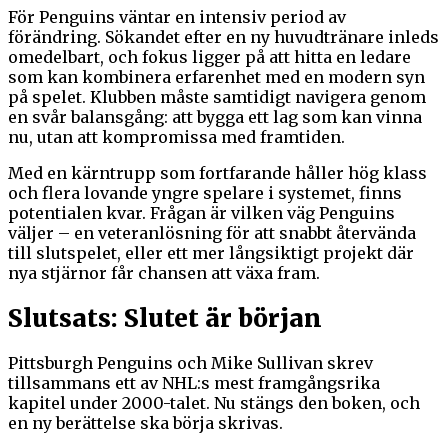
För Penguins väntar en intensiv period av
förändring. Sökandet efter en ny huvudtränare inleds
omedelbart, och fokus ligger på att hitta en ledare
som kan kombinera erfarenhet med en modern syn
på spelet. Klubben måste samtidigt navigera genom
en svår balansgång: att bygga ett lag som kan vinna
nu, utan att kompromissa med framtiden.
Med en kärntrupp som fortfarande håller hög klass
och flera lovande yngre spelare i systemet, finns
potentialen kvar. Frågan är vilken väg Penguins
väljer – en veteranlösning för att snabbt återvända
till slutspelet, eller ett mer långsiktigt projekt där
nya stjärnor får chansen att växa fram.
Slutsats: Slutet är början
Pittsburgh Penguins och Mike Sullivan skrev
tillsammans ett av NHL:s mest framgångsrika
kapitel under 2000-talet. Nu stängs den boken, och
en ny berättelse ska börja skrivas.