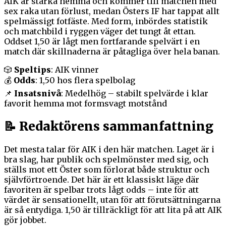
AIK är starka hemma och kommer till matchen med
sex raka utan förlust, medan Östers IF har tappat allt
spelmässigt fotfäste. Med form, inbördes statistik
och matchbild i ryggen väger det tungt åt ettan.
Oddset 1,50 är lågt men fortfarande spelvärt i en
match där skillnaderna är påtagliga över hela banan.
🎲
Speltips
: AIK vinner
💰
Odds
: 1,50 hos flera spelbolag
📌
Insatsnivå
: Medelhög – stabilt spelvärde i klar
favorit hemma mot formsvagt motstånd
📝 Redaktörens sammanfattning
Det mesta talar för AIK i den här matchen. Laget är i
bra slag, har publik och spelmönster med sig, och
ställs mot ett Öster som förlorat både struktur och
självförtroende. Det här är ett klassiskt läge där
favoriten är spelbar trots lågt odds – inte för att
värdet är sensationellt, utan för att förutsättningarna
är så entydiga. 1,50 är tillräckligt för att lita på att AIK
gör jobbet.