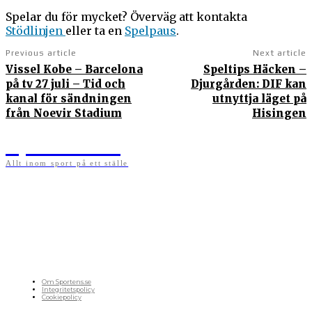
Spelar du för mycket? Överväg att kontakta
Stödlinjen
eller ta en
Spelpaus
.
Previous article
Next article
Vissel Kobe – Barcelona
Speltips Häcken –
på tv 27 juli – Tid och
Djurgården: DIF kan
kanal för sändningen
utnyttja läget på
från Noevir Stadium
Hisingen
Sportens.se
Allt inom sport på ett ställe
På sportens.se publicerar vi nyheter, guider, speltips och införartiklar till allt som har
med sport att göra. Vi publicerar självklart artiklar som kan betraktas som nyheter, men
vi vill alltid också ha med ett visst mått av åsikter i det som publiceras. Sajten görs av
sportälskare som ständigt håller sig uppdaterade kring det absolut senaste som händer
i sportvärlden. Artiklarna skapas utifrån deras kunskaper som hämtas runtom internet
och den verkliga världen. Vi kan ha fel, men våra åsikter är alltid relevanta. Fotboll,
ishockey, tennis, friidrott, basket, amerikansk fotboll, längdskidor, skidskytte, golf,
cykel, motorsport, pingis och trav är sporter som vi särskilt gillar att skriva nyheter om.
OM OSS
Om Sportens.se
Integritetspolicy
Cookiepolicy