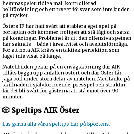
hemmaspelet: tidiga mål, kontrollerad
bollfördelning och ett tryggt försvar som inte bjuder
på mycket.
Östers IF har haft svårt att etablera eget spel på
bortaplan och kommer troligen att stå lågt och satsa
på kontringar. Problemet är att den offensiva spetsen
har saknats – både i kreativitet och avslutsförmåga.
För att hota AIK krävs en taktisk perfektion som
laget inte visat på länge.
Matchbilden pekar på en envägskörning där AIK
tillåts bygga upp anfallen ostört och där Öster får
jaga boll under stora delar av matchen. Med tanke på
skillnaden i självförtroende, presspel och struktur
lär det bli svårt för gästerna att stå emot över 90
minuter.
🎲 Speltips AIK Öster
Läs gärna alla våra speltips här på Sportens.