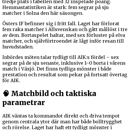
tredje plats i tabellen med 32 inspelade poäng.
Hemmastatistiken är stark: fem segrar på sju
matcher i Solna den här säsongen.
Östers IF befinner sig i fritt fall. Laget har förlorat
fem raka matcher i Allsvenskan och gått mållöst i tre
av dem. Bortaspelet haltar, med sex förluster på elva
matcher, och självförtroendet är lågt inför resan till
huvudstaden.
Inbördes möten talar tydligt till AIK:s fördel – sex
segrar på de sju senaste, inklusive 1–0 borta i vårens
match i Växjö. Det finns tydliga mönster i både
prestation och resultat som pekar på fortsatt övertag
för AIK.
🧠 Matchbild och taktiska
parametrar
AIK väntas ta kommandot direkt och driva tempot
genom centrala ytor där man har både bolltrygghet
och rörelse. Laget har haft ett tydligt mönster i