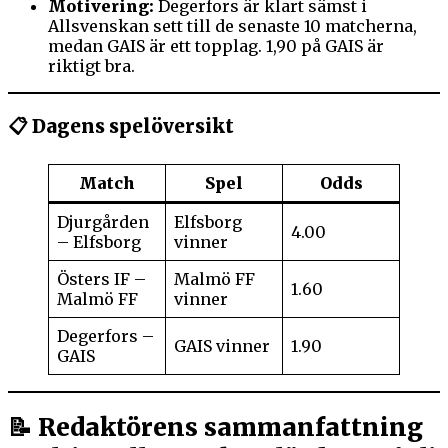
Motivering:
Degerfors är klart sämst i
Allsvenskan sett till de senaste 10 matcherna,
medan GAIS är ett topplag. 1,90 på GAIS är
riktigt bra.
📋 Dagens spelöversikt
Match
Spel
Odds
Djurgården
Elfsborg
4.00
– Elfsborg
vinner
Östers IF –
Malmö FF
1.60
Malmö FF
vinner
Degerfors –
GAIS vinner
1.90
GAIS
📝 Redaktörens sammanfattning