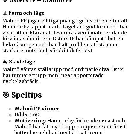
🔹 Östers IF – Malmö FF
📊
Form och läge
Malmö FF jagar viktiga poäng i guldstriden efter att
Hammarby tappat mark. Laget är i god form och har
visat att de klarar att leverera även i matcher där de
förväntas dominera. Östers IF har kämpat i botten
hela säsongen och har haft problem att stå emot
starkare motstånd, särskilt defensivt.
🚑
Skadeläge
Malmö väntas ställa upp med ordinarie elva. Öster
har tunnare trupp men inga rapporterade
nyckelavbräck.
🎯
Speltips
Malmö FF vinner
Odds:
1.60
Motivering:
Hammarby förlorade senast och
Malmö har fått nytt hopp i toppen. Öster är ett
bottenlag och har inget att sätta emot.