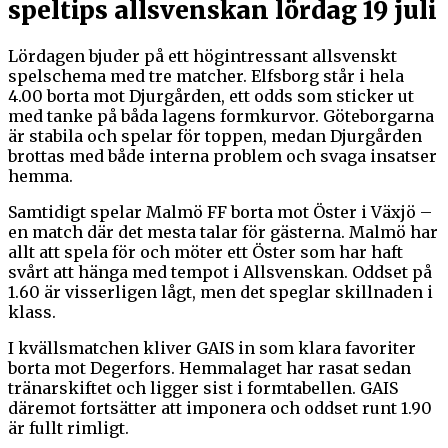
speltips allsvenskan lördag 19 juli
Lördagen bjuder på ett högintressant allsvenskt
spelschema med tre matcher. Elfsborg står i hela
4.00 borta mot Djurgården, ett odds som sticker ut
med tanke på båda lagens formkurvor. Göteborgarna
är stabila och spelar för toppen, medan Djurgården
brottas med både interna problem och svaga insatser
hemma.
Samtidigt spelar Malmö FF borta mot Öster i Växjö –
en match där det mesta talar för gästerna. Malmö har
allt att spela för och möter ett Öster som har haft
svårt att hänga med tempot i Allsvenskan. Oddset på
1.60 är visserligen lågt, men det speglar skillnaden i
klass.
I kvällsmatchen kliver GAIS in som klara favoriter
borta mot Degerfors. Hemmalaget har rasat sedan
tränarskiftet och ligger sist i formtabellen. GAIS
däremot fortsätter att imponera och oddset runt 1.90
är fullt rimligt.