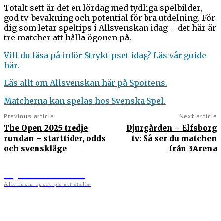
Totalt sett är det en lördag med tydliga spelbilder,
god tv-bevakning och potential för bra utdelning. För
dig som letar speltips i Allsvenskan idag – det här är
tre matcher att hålla ögonen på.
Vill du läsa på inför Stryktipset idag? Läs vår guide
här.
Läs allt om Allsvenskan här på Sportens.
Matcherna kan spelas hos Svenska Spel.
Previous article
Next article
The Open 2025 tredje
Djurgården – Elfsborg
rundan – starttider, odds
tv: Så ser du matchen
och svenskläge
från 3Arena
Sportens.se
Allt inom sport på ett ställe
På sportens.se publicerar vi nyheter, guider, speltips och införartiklar till allt som har
med sport att göra. Vi publicerar självklart artiklar som kan betraktas som nyheter, men
vi vill alltid också ha med ett visst mått av åsikter i det som publiceras. Sajten görs av
sportälskare som ständigt håller sig uppdaterade kring det absolut senaste som händer