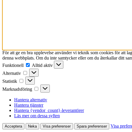
För att ge en bra upplevelse använder vi teknik som cookies för att l
denna webbplats. Om du inte samtycker eller om du återkallar ditt sam
Funktionell
Funktionell
Alltid aktiv
Alternativ
Alternativ
Statistik
Statistik
Marknadsföring
Marknadsföring
Hantera alternativ
Hantera tjänster
Hantera {vendor_count}-leverantörer
Läs mer om dessa syften
Visa prefer
Acceptera
Neka
Visa preferenser
Spara preferenser