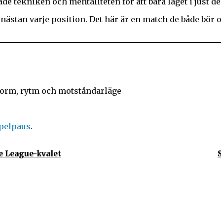
de tekniken och mentaliteten för att bära laget i just d
ästan varje position. Det här är en match de både bör oc
form, rytm och motståndarläge
pelpaus
.
e League-kvalet