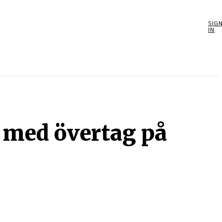
SIG
POOLSPEL
MORE
SPEL
BIOGRAFIER
OM
IN
 med övertag på