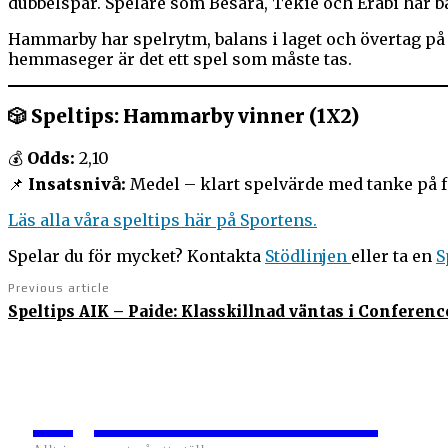
dubbelspår. Spelare som Besara, Tekie och Erabi har bå
Hammarby har spelrytm, balans i laget och övertag på n
hemmaseger är det ett spel som måste tas.
🎲
Speltips:
Hammarby vinner (1X2)
💰
Odds:
2,10
📌
Insatsnivå:
Medel – klart spelvärde med tanke på 
Läs alla våra speltips här på Sportens.
Spelar du för mycket? Kontakta
Stödlinjen
eller ta en
S
Previous article
Speltips AIK – Paide: Klasskillnad väntas i Conferenc
Sportens.se