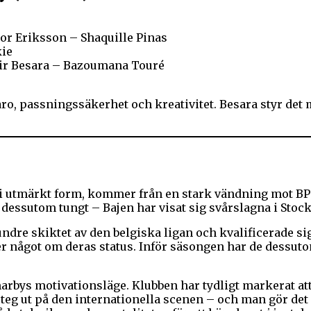
or Eriksson – Shaquille Pinas
kie
ir Besara – Bazoumana Touré
aro, passningssäkerhet och kreativitet. Besara styr det
i utmärkt form, kommer från en stark vändning mot BP oc
dessutom tungt – Bajen har visat sig svårslagna i Stoc
undre skiktet av den belgiska ligan och kvalificerade s
er något om deras status. Inför säsongen har de dessutom
marbys motivationsläge. Klubben har tydligt markerat att
t steg ut på den internationella scenen – och man gör de