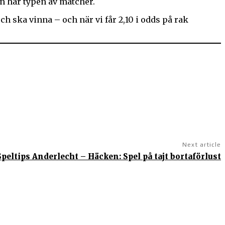
en här typen av matcher.
h ska vinna – och när vi får 2,10 i odds på rak
Next article
Speltips Anderlecht – Häcken: Spel på tajt bortaförlust