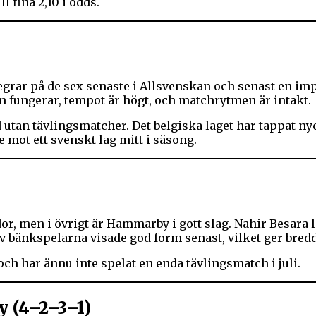
fina 2,10 i odds.
egrar på de sex senaste i Allsvenskan och senast en 
ven fungerar, tempot är högt, och matchrytmen är intakt.
tan tävlingsmatcher. Det belgiska laget har tappat ny
 mot ett svenskt lag mitt i säsong.
, men i övrigt är Hammarby i gott slag. Nahir Besara le
a av bänkspelarna visade god form senast, vilket ger bred
och har ännu inte spelat en enda tävlingsmatch i juli.
 (4–2–3–1)