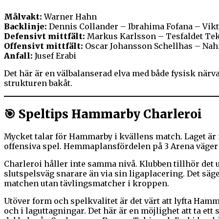
Målvakt:
Warner Hahn
Backlinje:
Dennis Collander – Ibrahima Fofana – Vikt
Defensivt mittfält:
Markus Karlsson – Tesfaldet Te
Offensivt mittfält:
Oscar Johansson Schellhas – Nah
Anfall:
Jusef Erabi
Det här är en välbalanserad elva med både fysisk närv
strukturen bakåt.
🎯 Speltips Hammarby Charleroi
Mycket talar för Hammarby i kvällens match. Laget är 
offensiva spel. Hemmaplansfördelen på 3 Arena väger 
Charleroi håller inte samma nivå. Klubben tillhör det 
slutspelsväg snarare än via sin ligaplacering. Det säg
matchen utan tävlingsmatcher i kroppen.
Utöver form och spelkvalitet är det värt att lyfta Ham
och i laguttagningar. Det här är en möjlighet att ta et