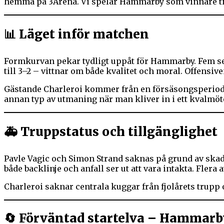
hemma på 3Arena. Vi spelar Hammarby som vinnare till 
📊 Läget inför matchen
Formkurvan pekar tydligt uppåt för Hammarby. Fem s
till 3–2 – vittnar om både kvalitet och moral. Offensi
Gästande Charleroi kommer från en försäsongsperiod u
annan typ av utmaning när man kliver in i ett kvalmöte
🚑 Truppstatus och tillgänglighet
Pavle Vagic och Simon Strand saknas på grund av skador
både backlinje och anfall ser ut att vara intakta. Fler
Charleroi saknar centrala kuggar från fjolårets trupp 
🔄 Förväntad startelva – Hammarby