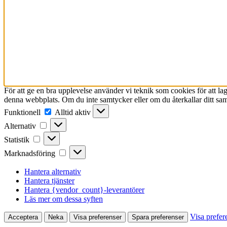
För att ge en bra upplevelse använder vi teknik som cookies för att l
denna webbplats. Om du inte samtycker eller om du återkallar ditt sam
Funktionell
Funktionell
Alltid aktiv
Alternativ
Alternativ
Statistik
Statistik
Marknadsföring
Marknadsföring
Hantera alternativ
Hantera tjänster
Hantera {vendor_count}-leverantörer
Läs mer om dessa syften
Visa prefer
Acceptera
Neka
Visa preferenser
Spara preferenser