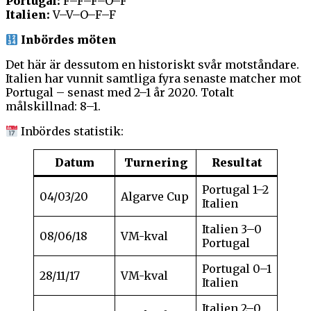
Portugal:
F–F–F–O–F
Italien:
V–V–O–F–F
Inbördes möten
Det här är dessutom en historiskt svår motståndare.
Italien har vunnit samtliga fyra senaste matcher mot
Portugal – senast med 2–1 år 2020. Totalt
målskillnad: 8–1.
Inbördes statistik:
Datum
Turnering
Resultat
Portugal 1–2
04/03/20
Algarve Cup
Italien
Italien 3–0
08/06/18
VM-kval
Portugal
Portugal 0–1
28/11/17
VM-kval
Italien
Italien 2–0