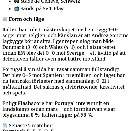
🏟 Stade de Genève, Schweiz
Sänds på SVT Play
Form och läge
Italien har inlett mästerskapet med en trygg 1–0-
seger mot Belgien, och känslan är att Andrea Soncins
lagbygge börjar sitta. I genrepen slog man både
Danmark (3–0) och Wales (4–1), och i sista testet
innan EM blev det 0–0 mot Sverige – ett kvitto på att
defensiven håller även mot bättre motstånd.
Portugal å sin sida har rasat samman fullständigt.
Det blev 0–5 mot Spanien i premiären, och laget har
nu fem raka förluster med sammanlagt 0–21 i
målskillnad. Det saknas självförtroende, kreativitet
och spets.
Enligt Flashscore har Portugal inte vunnit en
landskamp sedan mars – och formkurvan visar
blygsamma 8 %. Italien ligger på 58 %.
Senaste 5 matcher: