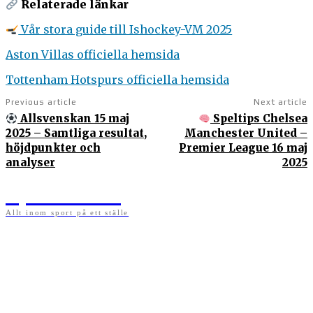
Relaterade länkar
Vår stora guide till Ishockey-VM 2025
Aston Villas officiella hemsida
Tottenham Hotspurs officiella hemsida
Previous article
Next article
Allsvenskan 15 maj
Speltips Chelsea
2025 – Samtliga resultat,
Manchester United –
höjdpunkter och
Premier League 16 maj
analyser
2025
Sportens.se
Allt inom sport på ett ställe
På sportens.se publicerar vi nyheter, guider, speltips och införartiklar till allt som har
med sport att göra. Vi publicerar självklart artiklar som kan betraktas som nyheter, men
vi vill alltid också ha med ett visst mått av åsikter i det som publiceras. Sajten görs av
sportälskare som ständigt håller sig uppdaterade kring det absolut senaste som händer
i sportvärlden. Artiklarna skapas utifrån deras kunskaper som hämtas runtom internet
och den verkliga världen. Vi kan ha fel, men våra åsikter är alltid relevanta. Fotboll,
ishockey, tennis, friidrott, basket, amerikansk fotboll, längdskidor, skidskytte, golf,
cykel, motorsport, pingis och trav är sporter som vi särskilt gillar att skriva nyheter om.