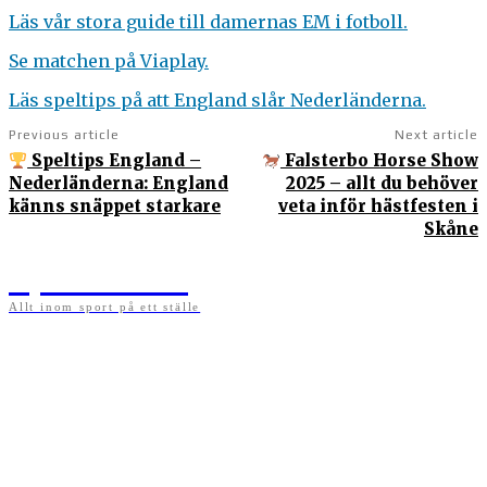
Läs vår stora guide till damernas EM i fotboll.
Se matchen på Viaplay.
Läs speltips på att England slår Nederländerna.
Previous article
Next article
Speltips England –
Falsterbo Horse Show
Nederländerna: England
2025 – allt du behöver
känns snäppet starkare
veta inför hästfesten i
Skåne
Sportens.se
Allt inom sport på ett ställe
På sportens.se publicerar vi nyheter, guider, speltips och införartiklar till allt som har
med sport att göra. Vi publicerar självklart artiklar som kan betraktas som nyheter, men
vi vill alltid också ha med ett visst mått av åsikter i det som publiceras. Sajten görs av
sportälskare som ständigt håller sig uppdaterade kring det absolut senaste som händer
i sportvärlden. Artiklarna skapas utifrån deras kunskaper som hämtas runtom internet
och den verkliga världen. Vi kan ha fel, men våra åsikter är alltid relevanta. Fotboll,
ishockey, tennis, friidrott, basket, amerikansk fotboll, längdskidor, skidskytte, golf,
cykel, motorsport, pingis och trav är sporter som vi särskilt gillar att skriva nyheter om.
OM OSS