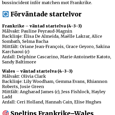
bussincident inför matchen mot Frankrike.
Förväntade startelvor
Frankrike – väntad startelva (4–3–3)
Målvakt: Pauline Peyraud-Magnin
Backlinje: Élisa De Almeida, Maëlle Lakrar, Alice
Sombath, Selma Bacha
Mittfält: Oriane Jean-François, Grace Geyoro, Sakina
Karchaoui (c)
Anfall: Delphine Cascarino, Marie-Antoinette Katoto,
Sandy Baltimore
Wales – väntad startelva (4–3–3)
Målvakt: Olivia Clark
Backlinje: Lily Woodham, Gemma Evans, Rhiannon
Roberts, Josie Green
Mittfält: Angharad James (c), Jess Fishlock, Hayley
Ladd
Anfall: Ceri Holland, Hannah Cain, Elise Hughes
Speltips Frankrike–Wales