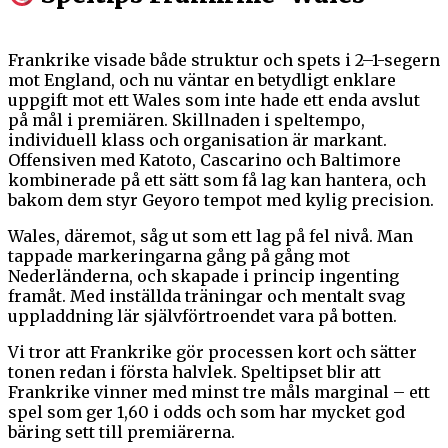
Frankrike visade både struktur och spets i 2–1-segern
mot England, och nu väntar en betydligt enklare
uppgift mot ett Wales som inte hade ett enda avslut
på mål i premiären. Skillnaden i speltempo,
individuell klass och organisation är markant.
Offensiven med Katoto, Cascarino och Baltimore
kombinerade på ett sätt som få lag kan hantera, och
bakom dem styr Geyoro tempot med kylig precision.
Wales, däremot, såg ut som ett lag på fel nivå. Man
tappade markeringarna gång på gång mot
Nederländerna, och skapade i princip ingenting
framåt. Med inställda träningar och mentalt svag
uppladdning lär självförtroendet vara på botten.
Vi tror att Frankrike gör processen kort och sätter
tonen redan i första halvlek. Speltipset blir att
Frankrike vinner med minst tre måls marginal – ett
spel som ger 1,60 i odds och som har mycket god
bäring sett till premiärerna.