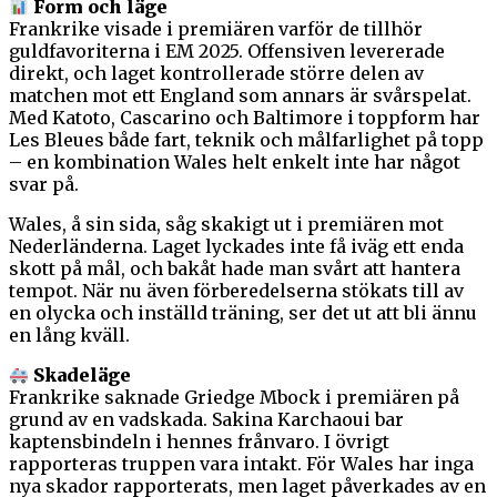
Form och läge
Frankrike visade i premiären varför de tillhör
guldfavoriterna i EM 2025. Offensiven levererade
direkt, och laget kontrollerade större delen av
matchen mot ett England som annars är svårspelat.
Med Katoto, Cascarino och Baltimore i toppform har
Les Bleues både fart, teknik och målfarlighet på topp
– en kombination Wales helt enkelt inte har något
svar på.
Wales, å sin sida, såg skakigt ut i premiären mot
Nederländerna. Laget lyckades inte få iväg ett enda
skott på mål, och bakåt hade man svårt att hantera
tempot. När nu även förberedelserna stökats till av
en olycka och inställd träning, ser det ut att bli ännu
en lång kväll.
Skadeläge
Frankrike saknade Griedge Mbock i premiären på
grund av en vadskada. Sakina Karchaoui bar
kaptensbindeln i hennes frånvaro. I övrigt
rapporteras truppen vara intakt. För Wales har inga
nya skador rapporterats, men laget påverkades av en