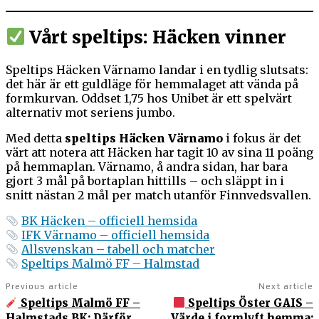
Vårt speltips: Häcken vinner
Speltips Häcken Värnamo landar i en tydlig slutsats:
det här är ett guldläge för hemmalaget att vända på
formkurvan. Oddset 1,75 hos Unibet är ett spelvärt
alternativ mot seriens jumbo.
Med detta
speltips Häcken Värnamo
i fokus är det
värt att notera att Häcken har tagit 10 av sina 11 poäng
på hemmaplan. Värnamo, å andra sidan, har bara
gjort 3 mål på bortaplan hittills – och släppt in i
snitt nästan 2 mål per match utanför Finnvedsvallen.
BK Häcken – officiell hemsida
IFK Värnamo – officiell hemsida
Allsvenskan – tabell och matcher
Speltips Malmö FF – Halmstad
Previous article
Next article
Speltips Malmö FF –
Speltips Öster GAIS –
Halmstads BK: Därför
Värde i formlyft hemma: