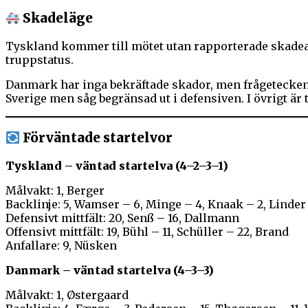
Skadeläge
Tyskland kommer till mötet utan rapporterade skadeavb
truppstatus.
Danmark har inga bekräftade skador, men frågetecken f
Sverige men såg begränsad ut i defensiven. I övrigt är
Förväntade startelvor
Tyskland – väntad startelva (4–2–3–1)
Målvakt: 1, Berger
Backlinje: 5, Wamser – 6, Minge – 4, Knaak – 2, Linder
Defensivt mittfält: 20, Senß – 16, Dallmann
Offensivt mittfält: 19, Bühl – 11, Schüller – 22, Brand
Anfallare: 9, Nüsken
Danmark – väntad startelva (4–3–3)
Målvakt: 1, Østergaard