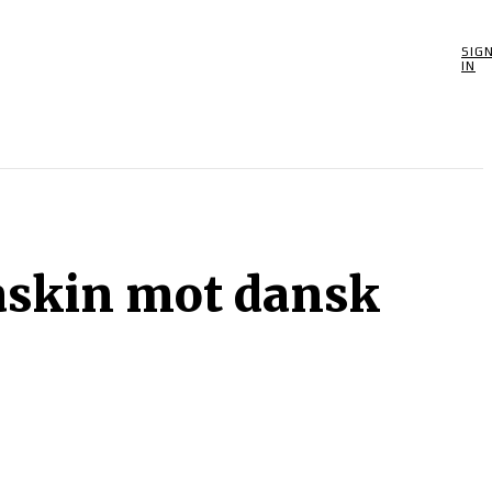
SIG
POOLSPEL
MORE
SPEL
BIOGRAFIER
OM
IN
askin mot dansk