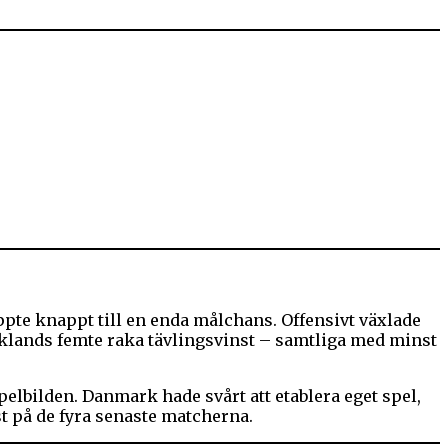
ppte knappt till en enda målchans. Offensivt växlade
sklands femte raka tävlingsvinst – samtliga med minst
spelbilden. Danmark hade svårt att etablera eget spel,
ust på de fyra senaste matcherna.