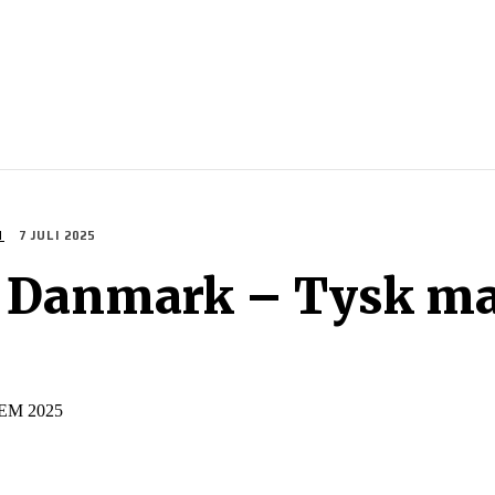
SPORTER
SPORTGUIDER
SPELTIPS
STREAMING
M
7 JULI 2025
d Danmark – Tysk m