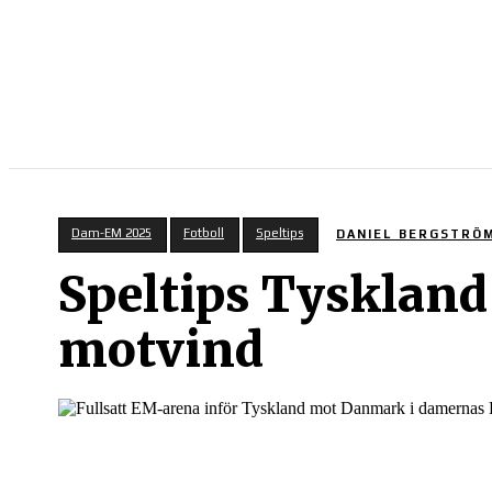
SPORT PÅ TV
Dam-EM 2025
Fotboll
Speltips
DANIEL BERGSTRÖ
Speltips Tysklan
motvind