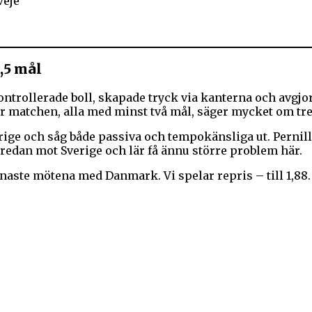
Veje
,5 mål
trollerade boll, skapade tryck via kanterna och avgjord
r matchen, alla med minst två mål, säger mycket om tre
erige och såg både passiva och tempokänsliga ut. Pernil
 redan mot Sverige och lär få ännu större problem här.
enaste mötena med Danmark. Vi spelar repris – till 1,88.