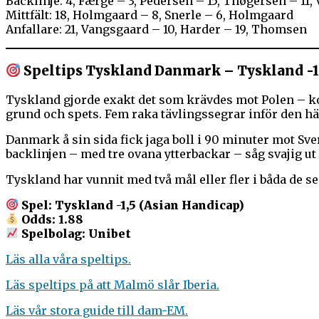
Backlinje: 4, Færge – 3, Pedersen – 15, Thøgersen – 11, 
Mittfält: 18, Holmgaard – 8, Snerle – 6, Holmgaard
Anfallare: 21, Vangsgaard – 10, Harder – 19, Thomsen
Speltips Tyskland Danmark – Tyskland -1
Tyskland gjorde exakt det som krävdes mot Polen – kon
grund och spets. Fem raka tävlingssegrar inför den hä
Danmark å sin sida fick jaga boll i 90 minuter mot Sv
backlinjen – med tre ovana ytterbackar – såg svajig ut
Tyskland har vunnit med två mål eller fler i båda de s
Spel: Tyskland -1,5 (Asian Handicap)
Odds: 1.88
Spelbolag: Unibet
Läs alla våra speltips.
Läs speltips på att Malmö slår Iberia.
Läs vår stora guide till dam-EM.