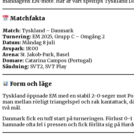
måndagens EM-möte. Här är vårt speltips Tyskland 
Matchfakta
Match:
Tyskland – Danmark
Turnering:
EM 2025, Grupp C – Omgång 2
Datum:
Måndag 8 juli
Avspark:
18:00
Arena:
St. Jakob-Park, Basel
Domare:
Catarina Campos (Portugal)
Sändning:
SVT2, SVT Play
Form och läge
Tyskland öppnade EM med en stabil 2–0-seger mot Polen
man mellan rörligt triangelspel och rak kantattack, 
två mål.
Danmark fick en tuff start på turneringen. Förlust 0–1 
hamnade ofta fel i pressen och fick förlita sig på Hard