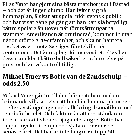
Elias Ymer har gjort sina bästa matcher just i Båstad
– och det är ingen slump. Han lyfter sig på
hemmaplan, älskar att spela inför svensk publik,
och har visat gång på gång att han kan slå betydligt
bättre spelare än Boyer när förutsättningarna
stämmer. Amerikanen är orutinerad, kommer in utan
någon större ATP-erfarenhet, och ska nu hantera
trycket av att möta Sveriges förstekille på
centercourt. Det är upplagt för nervositet. Elias har
dessutom klart bättre bollsäkerhet och rörelse på
grus, och lär ta kontroll tidigt.
Mikael Ymer vs Botic van de Zandschulp –
odds 2.50
Mikael Ymer går in till den här matchen med en
brinnande vilja att visa att han hör hemma på touren
– efter avstängningen och allt kring dramatiken med
tennisförbundet. Och faktum är att motståndaren
inte är särskilt skräckinjagande längre. Botic har
tappat mycket i tempo och självförtroende det
senaste året. Det här är inte längre en topp-50-