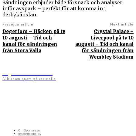
Sändningen erbjuder både försnack och analyser
inför avspark – perfekt för att komma in i
derbykänslan.
Previous article
Next article
Degerfors – Häcken på tv
Crystal Palace –
10 augusti – Tid och
Liverpool på tv 10
kanal för sändningen
augusti – Tid och kanal
från Stora Valla
för sändningen från
Wembley Stadium
Sportens.se
Allt inom sport på ett ställe
På sportens.se publicerar vi nyheter, guider, speltips och införartiklar till allt som har
med sport att göra. Vi publicerar självklart artiklar som kan betraktas som nyheter, men
vi vill alltid också ha med ett visst mått av åsikter i det som publiceras. Sajten görs av
sportälskare som ständigt håller sig uppdaterade kring det absolut senaste som händer
i sportvärlden. Artiklarna skapas utifrån deras kunskaper som hämtas runtom internet
och den verkliga världen. Vi kan ha fel, men våra åsikter är alltid relevanta. Fotboll,
ishockey, tennis, friidrott, basket, amerikansk fotboll, längdskidor, skidskytte, golf,
cykel, motorsport, pingis och trav är sporter som vi särskilt gillar att skriva nyheter om.
OM OSS
Om Sportens.se
Integritetspolicy