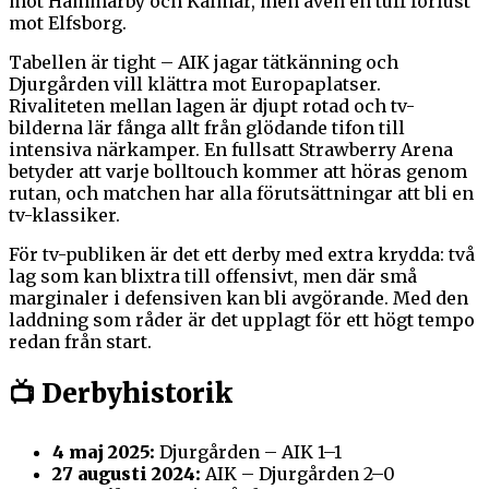
mot Hammarby och Kalmar, men även en tuff förlust
mot Elfsborg.
Tabellen är tight – AIK jagar tätkänning och
Djurgården vill klättra mot Europaplatser.
Rivaliteten mellan lagen är djupt rotad och tv-
bilderna lär fånga allt från glödande tifon till
intensiva närkamper. En fullsatt Strawberry Arena
betyder att varje bolltouch kommer att höras genom
rutan, och matchen har alla förutsättningar att bli en
tv-klassiker.
För tv-publiken är det ett derby med extra krydda: två
lag som kan blixtra till offensivt, men där små
marginaler i defensiven kan bli avgörande. Med den
laddning som råder är det upplagt för ett högt tempo
redan från start.
📺 Derbyhistorik
4 maj 2025:
Djurgården – AIK 1–1
27 augusti 2024:
AIK – Djurgården 2–0