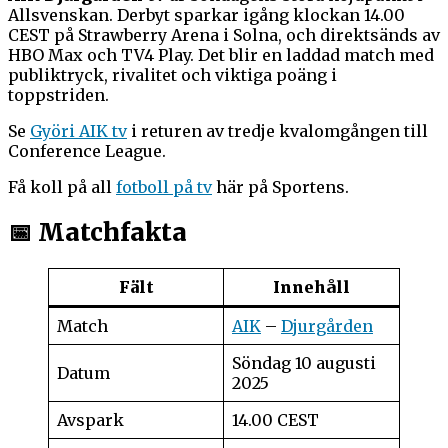
Allsvenskan. Derbyt sparkar igång klockan 14.00
CEST på Strawberry Arena i Solna, och direktsänds av
HBO Max och TV4 Play. Det blir en laddad match med
publiktryck, rivalitet och viktiga poäng i
toppstriden.
Se
Györi AIK tv
i returen av tredje kvalomgången till
Conference League.
Få koll på all
fotboll på tv
här på Sportens.
📅 Matchfakta
Fält
Innehåll
Match
AIK
–
Djurgården
Söndag 10 augusti
Datum
2025
Avspark
14.00 CEST