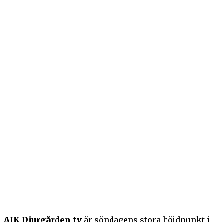
AIK Djurgården tv
är söndagens stora höjdpunkt i