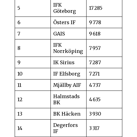
IFK
5
17 285
Göteborg
6
Östers IF
9 778
7
GAIS
9 618
IFK
8
7 957
Norrköping
9
IK Sirius
7 287
10
IF Elfsborg
7 271
11
Mjällby AIF
4 737
Halmstads
12
4 635
BK
13
BK Häcken
3 930
Degerfors
14
3 317
IF