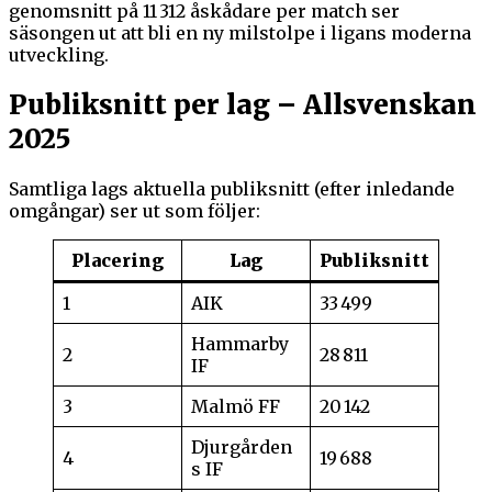
genomsnitt på 11 312 åskådare per match ser
säsongen ut att bli en ny milstolpe i ligans moderna
utveckling.
Publiksnitt per lag – Allsvenskan
2025
Samtliga lags aktuella publiksnitt (efter inledande
omgångar) ser ut som följer:
Placering
Lag
Publiksnitt
1
AIK
33 499
Hammarby
2
28 811
IF
3
Malmö FF
20 142
Djurgården
4
19 688
s IF