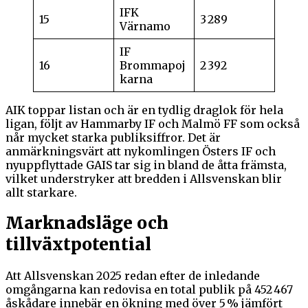
IFK
15
3 289
Värnamo
IF
16
Brommapoj
2 392
karna
AIK toppar listan och är en tydlig draglok för hela
ligan, följt av Hammarby IF och Malmö FF som också
når mycket starka publiksiffror. Det är
anmärkningsvärt att nykomlingen Östers IF och
nyuppflyttade GAIS tar sig in bland de åtta främsta,
vilket understryker att bredden i Allsvenskan blir
allt starkare.
Marknadsläge och
tillväxtpotential
Att Allsvenskan 2025 redan efter de inledande
omgångarna kan redovisa en total publik på 452 467
åskådare innebär en ökning med över 5 % jämfört