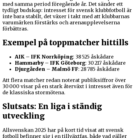
med samma period föregående år. Det sänder ett
tydligt budskap: intresset för svensk klubbfotboll är
inte bara stabilt, det växer i takt med att klubbarnas
varumärken förstärks och arenaupplevelserna
förbättras.
Exempel på toppmatcher hittills
AIK – IFK Norrköping
: 38 525 åskådare
Hammarby – IFK Göteborg
: 30 217 åskådare
Djurgården – Malmö FF
: 28 785 åskådare
Att flera matcher redan noterat publiksiffror över
30 000 visar på en stark återväxt i intresset även för
de klassiska stormötena.
Slutsats: En liga i ständig
utveckling
Allsvenskan 2025 har på kort tid visat att svensk
fotboll befinner sig i en tillväxtfas, både vad gäller