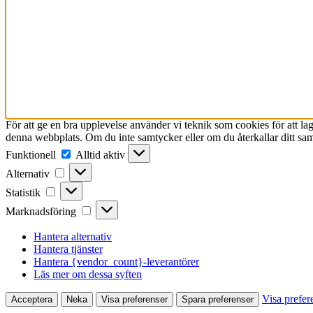
För att ge en bra upplevelse använder vi teknik som cookies för att l
denna webbplats. Om du inte samtycker eller om du återkallar ditt sam
Funktionell
Funktionell
Alltid aktiv
Alternativ
Alternativ
Statistik
Statistik
Marknadsföring
Marknadsföring
Hantera alternativ
Hantera tjänster
Hantera {vendor_count}-leverantörer
Läs mer om dessa syften
Visa prefer
Acceptera
Neka
Visa preferenser
Spara preferenser