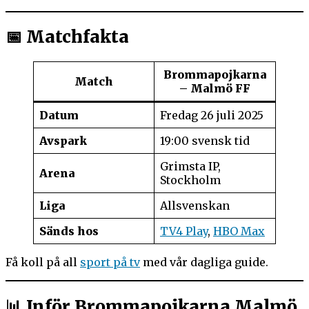
📅 Matchfakta
Brommapojkarna
Match
– Malmö FF
Datum
Fredag 26 juli 2025
Avspark
19:00 svensk tid
Grimsta IP,
Arena
Stockholm
Liga
Allsvenskan
Sänds hos
TV4 Play
,
HBO Max
Få koll på all
sport på tv
med vår dagliga guide.
📊 Inför Brommapojkarna Malmö