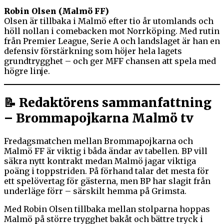
Robin Olsen (Malmö FF)
Olsen är tillbaka i Malmö efter tio år utomlands och
höll nollan i comebacken mot Norrköping. Med rutin
från Premier League, Serie A och landslaget är han en
defensiv förstärkning som höjer hela lagets
grundtrygghet – och ger MFF chansen att spela med
högre linje.
📝 Redaktörens sammanfattning
– Brommapojkarna Malmö tv
Fredagsmatchen mellan Brommapojkarna och
Malmö FF är viktig i båda ändar av tabellen. BP vill
säkra nytt kontrakt medan Malmö jagar viktiga
poäng i toppstriden. På förhand talar det mesta för
ett spelövertag för gästerna, men BP har slagit från
underläge förr – särskilt hemma på Grimsta.
Med Robin Olsen tillbaka mellan stolparna hoppas
Malmö på större trygghet bakåt och bättre tryck i