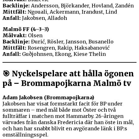
Backlinje:
Andersson, Björkander, Hovland, Zandén
Mittfält:
Ngouali, Ackermann, Irandust, Lind
Anfall:
Jakobsen, Alladoh
Malmö FF (4–3–3)
Målvakt:
Olsen
Backlinje:
Đurić, Rösler, Jansson, Busanello
Mittfält:
Rosengren, Rakip, Haksabanović
Anfall:
Guðjohnsen, Ekong, Kiese Thelin
🎯 Nyckelspelare att hålla ögonen
på – Brommapojkarna Malmö tv
Adam Jakobsen (Brommapojkarna)
Jakobsen har visat formstarkt facit för BP under
sommaren – med mål både mot Öster och två
fullträffar i matchen mot Hammarby. 26-åringen
värvades från danska Fredericia där han öste in mål,
och han har snabbt blivit en avgörande länk i BP:s
omställningsspel.