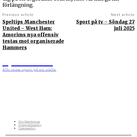
förlängning.
Previous article
Next article
Speltips Manchester
Sport på tv – Söndag 27
United – West Ham:
juli 2025
Amorims nya offensiv
testas mot organiserade
Hammers
Sportens.se
Allt inom sport på ett ställe
På sportens.se publicerar vi nyheter, guider, speltips och införartiklar till allt som har
med sport att göra. Vi publicerar självklart artiklar som kan betraktas som nyheter, men
vi vill alltid också ha med ett visst mått av åsikter i det som publiceras. Sajten görs av
sportälskare som ständigt håller sig uppdaterade kring det absolut senaste som händer
i sportvärlden. Artiklarna skapas utifrån deras kunskaper som hämtas runtom internet
och den verkliga världen. Vi kan ha fel, men våra åsikter är alltid relevanta. Fotboll,
ishockey, tennis, friidrott, basket, amerikansk fotboll, längdskidor, skidskytte, golf,
cykel, motorsport, pingis och trav är sporter som vi särskilt gillar att skriva nyheter om.
OM OSS
Om Sportens.se
Integritetspolicy
Cookiepolicy