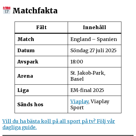
Matchfakta
Fält
Innehåll
Match
England – Spanien
Datum
Söndag 27 juli 2025
Avspark
18:00
St. Jakob‑Park,
Arena
Basel
Liga
EM-final 2025
Viaplay
, Viaplay
Sänds hos
Sport
Vill du ha bästa koll på all sport på tv? Följ vår
dagliga guide.