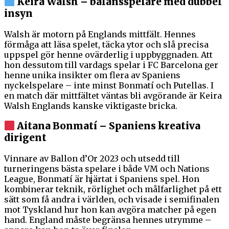
Keira Walsh – balansspelare med dubbel
insyn
Walsh är motorn på Englands mittfält. Hennes
förmåga att läsa spelet, täcka ytor och slå precisa
uppspel gör henne ovärderlig i uppbyggnaden. Att
hon dessutom till vardags spelar i FC Barcelona ger
henne unika insikter om flera av Spaniens
nyckelspelare – inte minst Bonmatí och Putellas. I
en match där mittfältet väntas bli avgörande är Keira
Walsh Englands kanske viktigaste bricka.
Aitana Bonmatí – Spaniens kreativa
dirigent
Vinnare av Ballon d’Or 2023 och utsedd till
turneringens bästa spelare i både VM och Nations
League, Bonmatí är hjärtat i Spaniens spel. Hon
kombinerar teknik, rörlighet och målfarlighet på ett
sätt som få andra i världen, och visade i semifinalen
mot Tyskland hur hon kan avgöra matcher på egen
hand. England måste begränsa hennes utrymme –