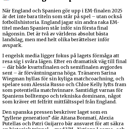
När England och Spanien gör upp i EM-finalen 2025
är det inte bara titeln som står på spel – utan också
fotbollshistoria. England jagar sin andra raka EM-
titel medan Spanien står inför sin första final
någonsin. Det är två av världens absolut bästa
landslag, men med helt olika berättelser inför
avspark.
I engelsk media ligger fokus på lagets förmåga att
resa sig i svåra lägen. Efter en dramatisk väg till final
– där både kvartsfinalen och semifinalen avgjordes
sent – är förväntningarna höga. Tränaren Sarina
Wiegman hyllas för sin kyliga matchcoachning, och
spelare som Alessia Russo och Chloe Kelly lyfts fram
som potentiella matchvinnare. Samtidigt varnas för
Spaniens bolltempo och tekniska dominans, något
som kräver ett felfritt mittfältsspel från England.
Den spanska pressen beskriver laget som en
“gyllene generation” där Aitana Bonmatí, Alexia
Putellas och Patri Guijarro bär ansvaret för att säkra