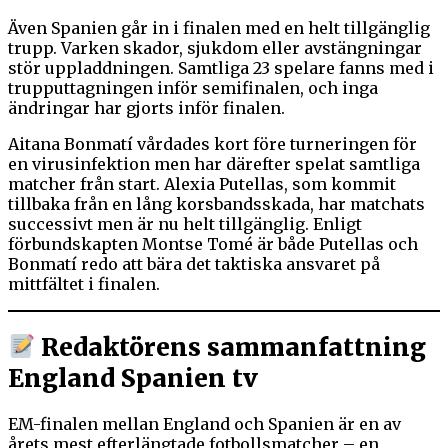
Även Spanien går in i finalen med en helt tillgänglig
trupp. Varken skador, sjukdom eller avstängningar
stör uppladdningen. Samtliga 23 spelare fanns med i
trupputtagningen inför semifinalen, och inga
ändringar har gjorts inför finalen.
Aitana Bonmatí vårdades kort före turneringen för
en virusinfektion men har därefter spelat samtliga
matcher från start. Alexia Putellas, som kommit
tillbaka från en lång korsbandsskada, har matchats
successivt men är nu helt tillgänglig. Enligt
förbundskapten Montse Tomé är både Putellas och
Bonmatí redo att bära det taktiska ansvaret på
mittfältet i finalen.
Redaktörens sammanfattning
England Spanien tv
EM-finalen mellan England och Spanien är en av
årets mest efterlängtade fotbollsmatcher – en