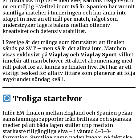
en historisk trippel – med VM-, Nations League- och
nu en möjlig EM-titel inom två år. Spanien har vunnit
samtliga matcher i turneringen och har ännu inte
släppt in mer än ett mål per match, något som
understryker lagets balans mellan offensiv
kreativitet och defensiv stabilitet.
I Sverige är det många som förutsätter att finalen
sänds på SVT – men så är det alltså inte. Matchen
visas exklusivt på
Viaplay och Viaplay Sport
, vilket
innebär att man behöver ett aktivt abonnemang med
rätt paket för att kunna se finalen live. Det här är ett
viktigt besked för alla tv-tittare som planerar att följa
avgörandet söndag kväll.
Troliga startelvor
Inför EM-finalen mellan England och Spanien pekar
samstämmiga rapporter från brittiska och spanska
medier på att båda lagen ställer upp med sin
starkaste tillgängliga elva – i väntad 4–3–3-
formation. Samtliga namn nedan bygger på faktiska