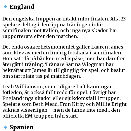
England
Den engelska truppen är intakt inför finalen. Alla 23
spelare deltog i den öppna träningen inför
semifinalen mot Italien, och inga nya skador har
rapporterats efter den matchen.
Det enda osäkerhetsmomentet gäller Lauren James,
som klev av med en lindrig fotskada i semifinalen.
Hon satt då på bänken med ispåse, men har därefter
återgått i träning. Tränare Sarina Wiegman har
bekräftat att James är tillgänglig för spel, och beslut
om startplats tas på matchdagen.
Leah Williamson, som tidigare haft känningar i
fotleden, är också fullt redo för spel. I övrigt har
England inga skador eller sjukdomsfall i truppen.
Spelare som Beth Mead, Fran Kirby och Millie Bright
saknas visserligen – men de fanns inte med i den
officiella EM-truppen från start.
Spanien