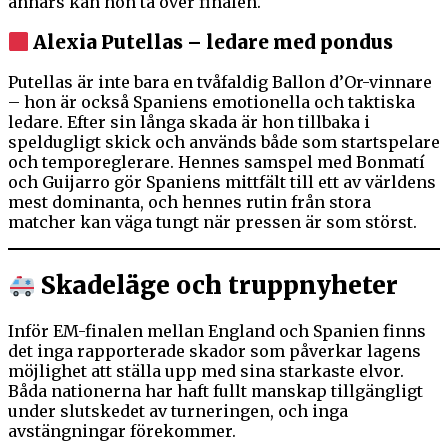
annars kan hon ta över finalen.
Alexia Putellas – ledare med pondus
Putellas är inte bara en tvåfaldig Ballon d’Or-vinnare
– hon är också Spaniens emotionella och taktiska
ledare. Efter sin långa skada är hon tillbaka i
speldugligt skick och används både som startspelare
och temporeglerare. Hennes samspel med Bonmatí
och Guijarro gör Spaniens mittfält till ett av världens
mest dominanta, och hennes rutin från stora
matcher kan väga tungt när pressen är som störst.
Skadeläge och truppnyheter
Inför EM-finalen mellan England och Spanien finns
det inga rapporterade skador som påverkar lagens
möjlighet att ställa upp med sina starkaste elvor.
Båda nationerna har haft fullt manskap tillgängligt
under slutskedet av turneringen, och inga
avstängningar förekommer.