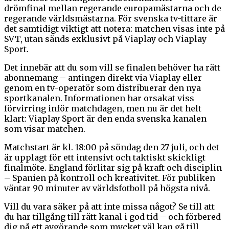
drömfinal mellan regerande europamästarna och de
regerande världsmästarna. För svenska tv-tittare är
det samtidigt viktigt att notera: matchen visas inte på
SVT, utan sänds exklusivt på Viaplay och Viaplay
Sport.
Det innebär att du som vill se finalen behöver ha rätt
abonnemang – antingen direkt via Viaplay eller
genom en tv-operatör som distribuerar den nya
sportkanalen. Informationen har orsakat viss
förvirring inför matchdagen, men nu är det helt
klart: Viaplay Sport är den enda svenska kanalen
som visar matchen.
Matchstart är kl. 18:00 på söndag den 27 juli, och det
är upplagt för ett intensivt och taktiskt skickligt
finalmöte. England förlitar sig på kraft och disciplin
– Spanien på kontroll och kreativitet. För publiken
väntar 90 minuter av världsfotboll på högsta nivå.
Vill du vara säker på att inte missa något? Se till att
du har tillgång till rätt kanal i god tid – och förbered
dig på ett avgörande som mycket väl kan gå till