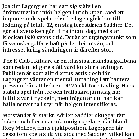
Joakim Lagergren har satt sig själv i en
drömsituation inför helgen i Irish Open. Med ett
imponerande spel under fredagen gick han till
ledning på totalt -12, en slag före Adrien Saddier. Det
gör att svensken går i finaltrion idag, med start
klockan 14:10 svensk tid. Det är en utgångspunkt som
få svenska golfare haft på den här nivån, och
intresset kring sändningen är därefter stort.
The K Club i Kildare är en klassisk irländsk golfbana
som redan tidigare stått värd för stora tävlingar.
Publiken är som alltid entusiastisk och för
Lagergren väntar en mental utmaning i att hantera
pressen från att leda en DP World Tour-tävling. Hans
stabila spel från tee och träffsäkra järnslag har
hittills varit nyckeln, men frågan är om han kan
hålla nerverna i styr när helgen intensifieras.
Motståndet är starkt. Adrien Saddier skuggar tätt
bakom och flera namnkunniga spelare, däribland
Rory McIlroy, finns i jaktposition. Lagergren får
dessutom spela sida vid sida med Saddier, vilket kan