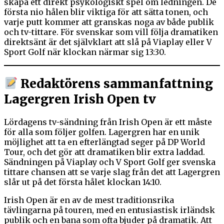
skapa ett direkt psykologiskt spel om ledningen. De
första nio hålen blir viktiga för att sätta tonen, och
varje putt kommer att granskas noga av både publik
och tv-tittare. För svenskar som vill följa dramatiken
direktsänt är det självklart att slå på Viaplay eller V
Sport Golf när klockan närmar sig 13:30.
Redaktörens sammanfattning
Lagergren Irish Open tv
Lördagens tv-sändning från Irish Open är ett måste
för alla som följer golfen. Lagergren har en unik
möjlighet att ta en efterlängtad seger på DP World
Tour, och det gör att dramatiken blir extra laddad.
Sändningen på Viaplay och V Sport Golf ger svenska
tittare chansen att se varje slag från det att Lagergren
slår ut på det första hålet klockan 14:10.
Irish Open är en av de mest traditionsrika
tävlingarna på touren, med en entusiastisk irländsk
publik och en bana som ofta bjuder på dramatik. Att