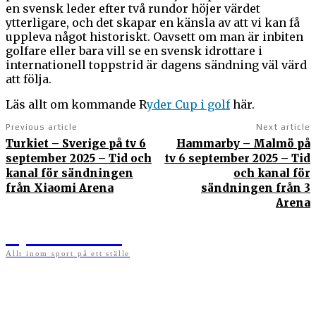
en svensk leder efter två rundor höjer värdet
ytterligare, och det skapar en känsla av att vi kan få
uppleva något historiskt. Oavsett om man är inbiten
golfare eller bara vill se en svensk idrottare i
internationell toppstrid är dagens sändning väl värd
att följa.
Läs allt om kommande R
yder Cup i golf
här.
Previous article
Next article
Turkiet – Sverige på tv 6
Hammarby – Malmö på
september 2025 – Tid och
tv 6 september 2025 – Tid
kanal för sändningen
och kanal för
från Xiaomi Arena
sändningen från 3
Arena
Sportens.se
Allt inom sport på ett ställe
På sportens.se publicerar vi nyheter, guider, speltips och införartiklar till allt som har
med sport att göra. Vi publicerar självklart artiklar som kan betraktas som nyheter, men
vi vill alltid också ha med ett visst mått av åsikter i det som publiceras. Sajten görs av
sportälskare som ständigt håller sig uppdaterade kring det absolut senaste som händer
i sportvärlden. Artiklarna skapas utifrån deras kunskaper som hämtas runtom internet