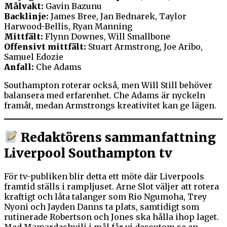
Målvakt:
Gavin Bazunu
Backlinje:
James Bree, Jan Bednarek, Taylor
Harwood-Bellis, Ryan Manning
Mittfält:
Flynn Downes, Will Smallbone
Offensivt mittfält:
Stuart Armstrong, Joe Aribo,
Samuel Edozie
Anfall:
Che Adams
Southampton roterar också, men Will Still behöver
balansera med erfarenhet. Che Adams är nyckeln
framåt, medan Armstrongs kreativitet kan ge lägen.
Redaktörens sammanfattning
Liverpool Southampton tv
För tv-publiken blir detta ett möte där Liverpools
framtid ställs i rampljuset. Arne Slot väljer att rotera
kraftigt och låta talanger som Rio Ngumoha, Trey
Nyoni och Jayden Danns ta plats, samtidigt som
rutinerade Robertson och Jones ska hålla ihop laget.
Med Mamardashvili i mål får vi dessutom se en