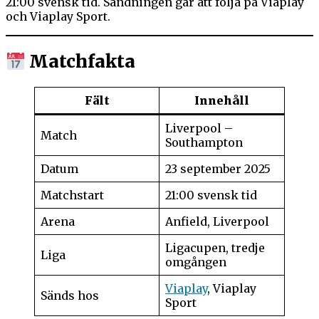
21:00 svensk tid. Sändningen går att följa på Viaplay
och Viaplay Sport.
Matchfakta
Fält
Innehåll
Liverpool –
Match
Southampton
Datum
23 september 2025
Matchstart
21:00 svensk tid
Arena
Anfield, Liverpool
Ligacupen, tredje
Liga
omgången
Viaplay
, Viaplay
Sänds hos
Sport