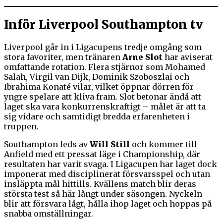
Inför Liverpool Southampton tv
Liverpool går in i Ligacupens tredje omgång som
stora favoriter, men tränaren
Arne Slot
har aviserat
omfattande rotation. Flera stjärnor som Mohamed
Salah, Virgil van Dijk, Dominik Szoboszlai och
Ibrahima Konaté vilar, vilket öppnar dörren för
yngre spelare att kliva fram. Slot betonar ändå att
laget ska vara konkurrenskraftigt – målet är att ta
sig vidare och samtidigt bredda erfarenheten i
truppen.
Southampton leds av
Will Still
och kommer till
Anfield med ett pressat läge i Championship, där
resultaten har varit svaga. I Ligacupen har laget dock
imponerat med disciplinerat försvarsspel och utan
insläppta mål hittills. Kvällens match blir deras
största test så här långt under säsongen. Nyckeln
blir att försvara lågt, hålla ihop laget och hoppas på
snabba omställningar.