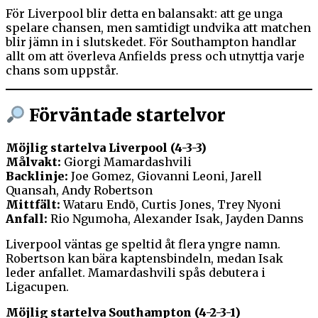
För Liverpool blir detta en balansakt: att ge unga
spelare chansen, men samtidigt undvika att matchen
blir jämn in i slutskedet. För Southampton handlar
allt om att överleva Anfields press och utnyttja varje
chans som uppstår.
Förväntade startelvor
Möjlig startelva Liverpool (4-3-3)
Målvakt:
Giorgi Mamardashvili
Backlinje:
Joe Gomez, Giovanni Leoni, Jarell
Quansah, Andy Robertson
Mittfält:
Wataru Endō, Curtis Jones, Trey Nyoni
Anfall:
Rio Ngumoha, Alexander Isak, Jayden Danns
Liverpool väntas ge speltid åt flera yngre namn.
Robertson kan bära kaptensbindeln, medan Isak
leder anfallet. Mamardashvili spås debutera i
Ligacupen.
Möjlig startelva Southampton (4-2-3-1)