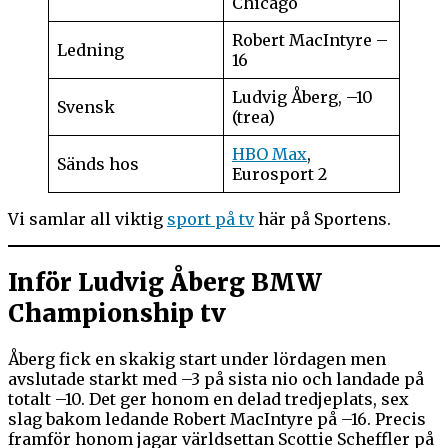
Chicago
Robert MacIntyre –
Ledning
16
Ludvig Åberg, –10
Svensk
(trea)
HBO Max
,
Sänds hos
Eurosport 2
Vi samlar all viktig
sport på tv
här på Sportens.
Inför Ludvig Åberg BMW
Championship tv
Åberg fick en skakig start under lördagen men
avslutade starkt med –3 på sista nio och landade på
totalt –10. Det ger honom en delad tredjeplats, sex
slag bakom ledande Robert MacIntyre på –16. Precis
framför honom jagar världsettan Scottie Scheffler på