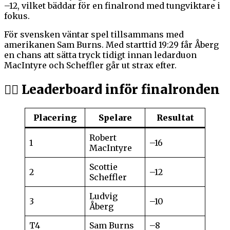
–12, vilket bäddar för en finalrond med tungviktare i
fokus.
För svensken väntar spel tillsammans med
amerikanen Sam Burns. Med starttid 19:29 får Åberg
en chans att sätta tryck tidigt innan ledarduon
MacIntyre och Scheffler går ut strax efter.
🏌️‍♂️ Leaderboard inför finalronden
Placering
Spelare
Resultat
Robert
1
–16
MacIntyre
Scottie
2
–12
Scheffler
Ludvig
3
–10
Åberg
T4
Sam Burns
–8