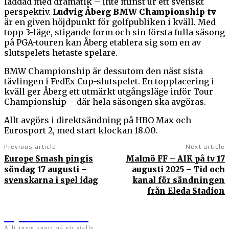
laddad med dramatik – inte minst ur ett svenskt
perspektiv.
Ludvig Åberg BMW Championship tv
är en given höjdpunkt för golfpubliken i kväll. Med
topp 3-läge, stigande form och sin första fulla säsong
på PGA-touren kan Åberg etablera sig som en av
slutspelets hetaste spelare.
BMW Championship är dessutom den näst sista
tävlingen i FedEx Cup-slutspelet. En topplacering i
kväll ger Åberg ett utmärkt utgångsläge inför Tour
Championship – där hela säsongen ska avgöras.
Allt avgörs i direktsändning på HBO Max och
Eurosport 2, med start klockan 18.00.
Previous article
Next article
Europe Smash pingis
Malmö FF – AIK på tv 17
söndag 17 augusti –
augusti 2025 – Tid och
svenskarna i spel idag
kanal för sändningen
från Eleda Stadion
Sportens.se
Allt inom sport på ett ställe