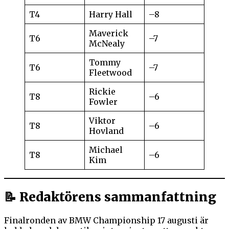
T4
Harry Hall
–8
Maverick
T6
–7
McNealy
Tommy
T6
–7
Fleetwood
Rickie
T8
–6
Fowler
Viktor
T8
–6
Hovland
Michael
T8
–6
Kim
📝 Redaktörens sammanfattning
Finalronden av BMW Championship 17 augusti är