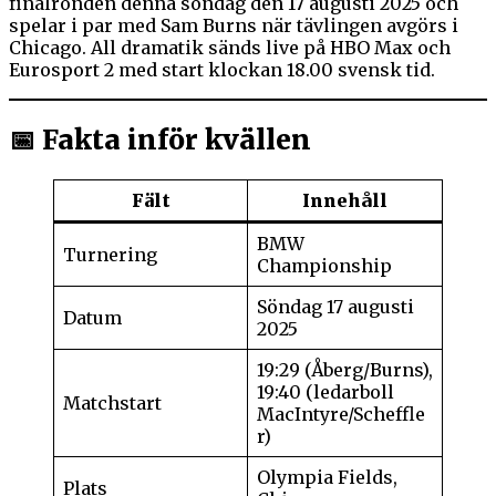
finalronden denna söndag den 17 augusti 2025 och
spelar i par med Sam Burns när tävlingen avgörs i
Chicago. All dramatik sänds live på HBO Max och
Eurosport 2 med start klockan 18.00 svensk tid.
📅 Fakta inför kvällen
Fält
Innehåll
BMW
Turnering
Championship
Söndag 17 augusti
Datum
2025
19:29 (Åberg/Burns),
19:40 (ledarboll
Matchstart
MacIntyre/Scheffle
r)
Olympia Fields,
Plats