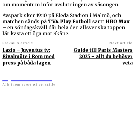
om momentum inför avslutningen av säsongen.
Avspark sker 19:10 på Eleda Stadion i Malmö, och
matchen sänds på
TV4 Play Fotboll
samt
HBO Max
– en söndagskväll där hela den allsvenska toppen
lär kasta ett öga mot Skåne.
Previous article
Next article
Lazio – Juventus tv:
Guide till Paris Masters
Rivalmöte i Rom med
2025 – allt du behöver
press på båda lagen
veta
Sportens.se
Allt inom sport på ett ställe
På sportens.se publicerar vi nyheter, guider, speltips och införartiklar till allt som har
med sport att göra. Vi publicerar självklart artiklar som kan betraktas som nyheter, men
vi vill alltid också ha med ett visst mått av åsikter i det som publiceras. Sajten görs av
sportälskare som ständigt håller sig uppdaterade kring det absolut senaste som händer
i sportvärlden. Artiklarna skapas utifrån deras kunskaper som hämtas runtom internet
och den verkliga världen. Vi kan ha fel, men våra åsikter är alltid relevanta. Fotboll,
ishockey, tennis, friidrott, basket, amerikansk fotboll, längdskidor, skidskytte, golf,
cykel, motorsport, pingis och trav är sporter som vi särskilt gillar att skriva nyheter om.
OM OSS