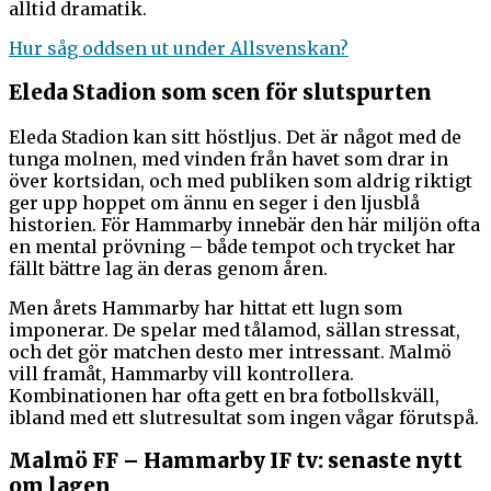
alltid dramatik.
Hur såg oddsen ut under Allsvenskan?
Eleda Stadion som scen för slutspurten
Eleda Stadion kan sitt höstljus. Det är något med de
tunga molnen, med vinden från havet som drar in
över kortsidan, och med publiken som aldrig riktigt
ger upp hoppet om ännu en seger i den ljusblå
historien. För Hammarby innebär den här miljön ofta
en mental prövning – både tempot och trycket har
fällt bättre lag än deras genom åren.
Men årets Hammarby har hittat ett lugn som
imponerar. De spelar med tålamod, sällan stressat,
och det gör matchen desto mer intressant. Malmö
vill framåt, Hammarby vill kontrollera.
Kombinationen har ofta gett en bra fotbollskväll,
ibland med ett slutresultat som ingen vågar förutspå.
Malmö FF – Hammarby IF tv: senaste nytt
om lagen