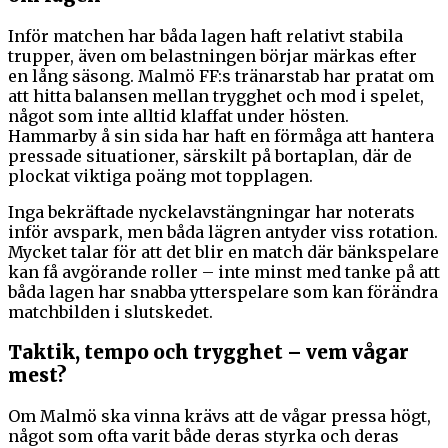
Inför matchen har båda lagen haft relativt stabila
trupper, även om belastningen börjar märkas efter
en lång säsong. Malmö FF:s tränarstab har pratat om
att hitta balansen mellan trygghet och mod i spelet,
något som inte alltid klaffat under hösten.
Hammarby å sin sida har haft en förmåga att hantera
pressade situationer, särskilt på bortaplan, där de
plockat viktiga poäng mot topplagen.
Inga bekräftade nyckelavstängningar har noterats
inför avspark, men båda lägren antyder viss rotation.
Mycket talar för att det blir en match där bänkspelare
kan få avgörande roller – inte minst med tanke på att
båda lagen har snabba ytterspelare som kan förändra
matchbilden i slutskedet.
Taktik, tempo och trygghet – vem vågar
mest?
Om Malmö ska vinna krävs att de vågar pressa högt,
något som ofta varit både deras styrka och deras