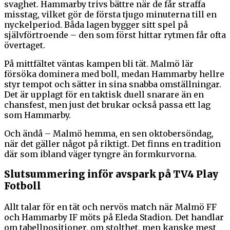
svaghet. Hammarby trivs bättre när de får straffa
misstag, vilket gör de första tjugo minuterna till en
nyckelperiod. Båda lagen bygger sitt spel på
självförtroende – den som först hittar rytmen får ofta
övertaget.
På mittfältet väntas kampen bli tät. Malmö lär
försöka dominera med boll, medan Hammarby hellre
styr tempot och sätter in sina snabba omställningar.
Det är upplagt för en taktisk duell snarare än en
chansfest, men just det brukar också passa ett lag
som Hammarby.
Och ändå – Malmö hemma, en sen oktobersöndag,
när det gäller något på riktigt. Det finns en tradition
där som ibland väger tyngre än formkurvorna.
Slutsummering inför avspark på TV4 Play
Fotboll
Allt talar för en tät och nervös match när Malmö FF
och Hammarby IF möts på Eleda Stadion. Det handlar
om tabellpositioner, om stolthet, men kanske mest