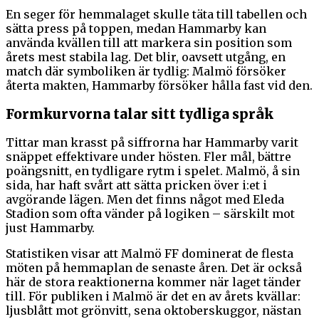
En seger för hemmalaget skulle täta till tabellen och
sätta press på toppen, medan Hammarby kan
använda kvällen till att markera sin position som
årets mest stabila lag. Det blir, oavsett utgång, en
match där symboliken är tydlig: Malmö försöker
återta makten, Hammarby försöker hålla fast vid den.
Formkurvorna talar sitt tydliga språk
Tittar man krasst på siffrorna har Hammarby varit
snäppet effektivare under hösten. Fler mål, bättre
poängsnitt, en tydligare rytm i spelet. Malmö, å sin
sida, har haft svårt att sätta pricken över i:et i
avgörande lägen. Men det finns något med Eleda
Stadion som ofta vänder på logiken – särskilt mot
just Hammarby.
Statistiken visar att Malmö FF dominerat de flesta
möten på hemmaplan de senaste åren. Det är också
här de stora reaktionerna kommer när laget tänder
till. För publiken i Malmö är det en av årets kvällar:
ljusblått mot grönvitt, sena oktoberskuggor, nästan