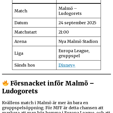
Malmö –
Match
Ludogorets
Datum
24 september 2025
Matchstart
21:00
Arena
Nya Malmö Stadion
Europa League,
Liga
gruppspel
Sänds hos
Disney+
Försnacket inför Malmö –
Ludogorets
Kvällens match i Malmö är mer än bara en
gruppspelsöppning. För MFF är detta chansen att
markera att man hör hemma i Europa League, och att