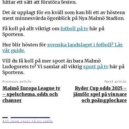
hittar ett sätt att förstöra festen.
Det är upplagt för en kväll som kan bli ett av höstens
mest minnesvärda ögonblick på Nya Malmö Stadion.
Få koll på allt viktigt om
fotboll på tv
här på
Sportens.
Hur blir hösten för
svenska landslaget i fotboll? Läs
vår guide.
Vill du få koll på mer sport än bara Malmö
Ludogorets tv? Vi samlar all viktig
sport på tv
här på
Sportens.
Previous article
Next article
Malmö Europa League tv
Ryder Cup odds 2025 –
– spelschema, odds och
jämför spel på vinnare
chanser
och poängplockare
Sportens.se
Allt inom sport på ett ställe