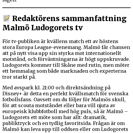
Redaktörens sammanfattning
Malmö Ludogorets tv
För tv-publiken är kvällens match ett av höstens
stora Europa League-evenemang. Malmö får chansen
att på nytt visa upp sin styrka mot internationellt
motstånd, och förväntningarna är högt uppskruvade.
Ludogorets kommer till Skåne med rutin, men möter
ett hemmalag som både marknaden och experterna
tror starkt på.
Med avspark kl. 21:00 och direktsändning på
Disney+ är detta en perfekt kvällsmatch för svenska
fotbollsfans. Oavsett om du följer för Malmös skull,
för att scouta motståndet eller bara vill njuta av
europeisk klubbfotboll med hög puls, så är Malmö –
Ludogorets ett möte som har allt: dramatik,
publiktryck och en tydlig favoritsida. Frågan är om
Malmö kan leva upp till oddsen eller om Ludogorets