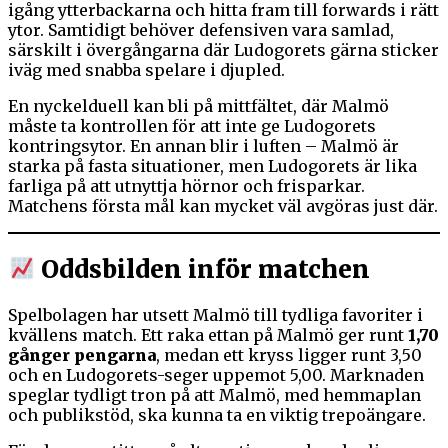
igång ytterbackarna och hitta fram till forwards i rätt
ytor. Samtidigt behöver defensiven vara samlad,
särskilt i övergångarna där Ludogorets gärna sticker
iväg med snabba spelare i djupled.
En nyckelduell kan bli på mittfältet, där Malmö
måste ta kontrollen för att inte ge Ludogorets
kontringsytor. En annan blir i luften – Malmö är
starka på fasta situationer, men Ludogorets är lika
farliga på att utnyttja hörnor och frisparkar.
Matchens första mål kan mycket väl avgöras just där.
Oddsbilden inför matchen
Spelbolagen har utsett Malmö till tydliga favoriter i
kvällens match. Ett raka ettan på Malmö ger runt
1,70
gånger pengarna
, medan ett kryss ligger runt 3,50
och en Ludogorets-seger uppemot 5,00. Marknaden
speglar tydligt tron på att Malmö, med hemmaplan
och publikstöd, ska kunna ta en viktig trepoängare.