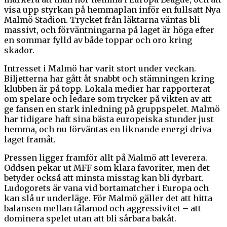
visa upp styrkan på hemmaplan inför en fullsatt Nya
Malmö Stadion. Trycket från läktarna väntas bli
massivt, och förväntningarna på laget är höga efter
en sommar fylld av både toppar och oro kring
skador.
Intresset i Malmö har varit stort under veckan.
Biljetterna har gått åt snabbt och stämningen kring
klubben är på topp. Lokala medier har rapporterat
om spelare och ledare som trycker på vikten av att
ge fansen en stark inledning på gruppspelet. Malmö
har tidigare haft sina bästa europeiska stunder just
hemma, och nu förväntas en liknande energi driva
laget framåt.
Pressen ligger framför allt på Malmö att leverera.
Oddsen pekar ut MFF som klara favoriter, men det
betyder också att minsta misstag kan bli dyrbart.
Ludogorets är vana vid bortamatcher i Europa och
kan slå ur underläge. För Malmö gäller det att hitta
balansen mellan tålamod och aggressivitet – att
dominera spelet utan att bli sårbara bakåt.