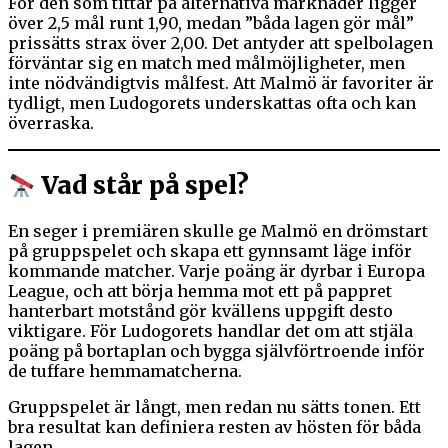
För den som tittar på alternativa marknader ligger
över 2,5 mål runt 1,90, medan ”båda lagen gör mål”
prissätts strax över 2,00. Det antyder att spelbolagen
förväntar sig en match med målmöjligheter, men
inte nödvändigtvis målfest. Att Malmö är favoriter är
tydligt, men Ludogorets underskattas ofta och kan
överraska.
Vad står på spel?
En seger i premiären skulle ge Malmö en drömstart
på gruppspelet och skapa ett gynnsamt läge inför
kommande matcher. Varje poäng är dyrbar i Europa
League, och att börja hemma mot ett på pappret
hanterbart motstånd gör kvällens uppgift desto
viktigare. För Ludogorets handlar det om att stjäla
poäng på bortaplan och bygga självförtroende inför
de tuffare hemmamatcherna.
Gruppspelet är långt, men redan nu sätts tonen. Ett
bra resultat kan definiera resten av hösten för båda
lagen.